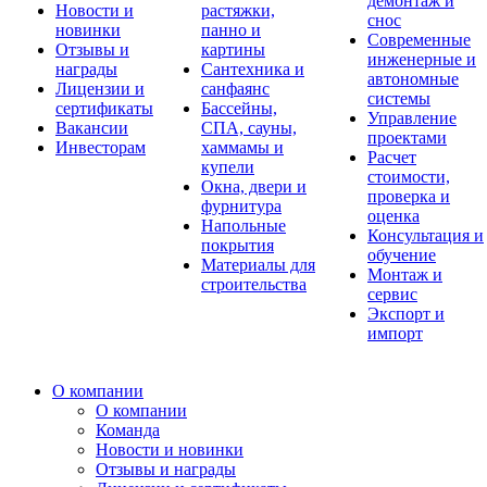
демонтаж и
Новости и
растяжки,
снос
новинки
панно и
Современные
Отзывы и
картины
инженерные и
награды
Сантехника и
автономные
Лицензии и
санфаянс
системы
сертификаты
Бассейны,
Управление
Вакансии
СПА, сауны,
проектами
Инвесторам
хаммамы и
Расчет
купели
стоимости,
Окна, двери и
проверка и
фурнитура
оценка
Напольные
Консультация и
покрытия
обучение
Материалы для
Монтаж и
строительства
сервис
Экспорт и
импорт
О компании
О компании
Команда
Новости и новинки
Отзывы и награды