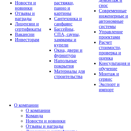
демонтаж и
Новости и
растяжки,
снос
новинки
панно и
Современные
Отзывы и
картины
инженерные и
награды
Сантехника и
автономные
Лицензии и
санфаянс
системы
сертификаты
Бассейны,
Управление
Вакансии
СПА, сауны,
проектами
Инвесторам
хаммамы и
Расчет
купели
стоимости,
Окна, двери и
проверка и
фурнитура
оценка
Напольные
Консультация и
покрытия
обучение
Материалы для
Монтаж и
строительства
сервис
Экспорт и
импорт
О компании
О компании
Команда
Новости и новинки
Отзывы и награды