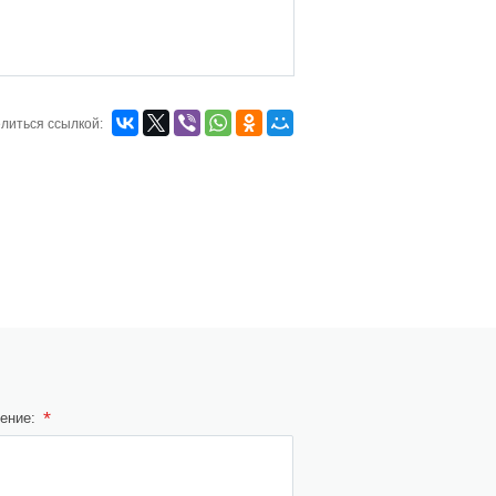
литься ссылкой:
*
ение: