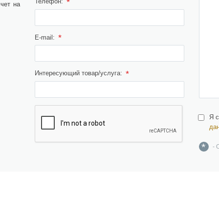
*
Телефон:
чет на
*
E-mail:
*
Интересующий товар/услуга:
Я 
да
*
- 
ерамическая плитка,
Инжиниринг
рамогранит, изделия из
Дизайн и проектирование
атурального и искусственного
амня, брусчатка
Поставка материалов и
оборудования
озаика, растяжки, панно и картины
Строительство, реконструкция,