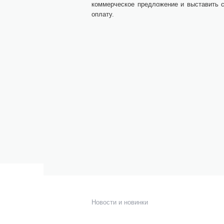
коммерческое предложение и выставить с
оплату.
О компании
К
ке
Команда
н
Новости и новинки
к
Отзывы и награды
М