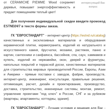
от CERAMICHE PIEMME Wood сохраняет
интересующий Вас
вопрос
деревья, повышает энергоэффективность и
придает помещениям теплый цвет!
Для получения индивидуальной скидки введите промокод
ESTND24/7 в тексте формы заказа.
ГК "ЕВРОСТАНДАРТ"
- интернет-центр (
https://estnd.ru/catalog
)
качественных и эксклюзивных материалов и оборудования
керамической плитки, керамогранита, изделий из натурального и
искусственного камня, брусчатки, мозаики, растяжек, панно и
картин, сантехники и санфаянса, бассейнов, спа, саун, хаммамов и
купель, изделий из нержавейки, окон, дверей и фурнитуры,
напольных покрытий и террасной доски, качественных материалов
для строительства мировых производителей России, Европы, Азии
и Америки - прямые поставки с заводов, фабрик, производств,
интернет-центр, инжиниринг, консультации, правильные решения,
оптимизация, расчет, дизайн и проектирование, производство,
доставка, строительство, инженерные системы, монтаж, ремонт,
управление проектами "под ключ" в России, СНГ и за рубежом
(квартиры, апартаменты, коттеджы, здания).
ГК "ЕВРОСТАНДАРТ"
- Лучшие условия и решения для Вас -