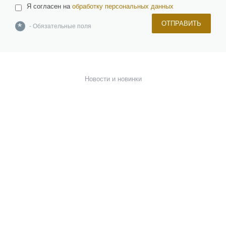
Я согласен на
обработку персональных данных
ОТПРАВИТЬ
*
- Обязательные поля
О компании
Команда
Новости и новинки
Отзывы и награды
Лицензии и сертификаты
Вакансии
Инвесторам
Керамическая плитка, керамогранит, изделия из натурального и
искусственного камня, брусчатка
Мозаика, растяжки, панно и картины
Сантехника и санфаянс
Бассейны, спа, сауны, хаммамы и купели
Окна, двери и фурнитура
Напольные покрытия