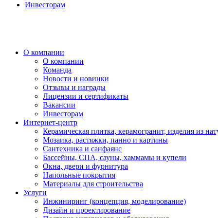
Инвесторам
О компании
О компании
Команда
Новости и новинки
Отзывы и награды
Лицензии и сертификаты
Вакансии
Инвесторам
Интернет-центр
Керамическая плитка, керамогранит, изделия из нат
Мозаика, растяжки, панно и картины
Сантехника и санфаянс
Бассейны, СПА, сауны, хаммамы и купели
Окна, двери и фурнитура
Напольные покрытия
Материалы для строительства
Услуги
Инжиниринг (концепция, моделирование)
Дизайн и проектирование