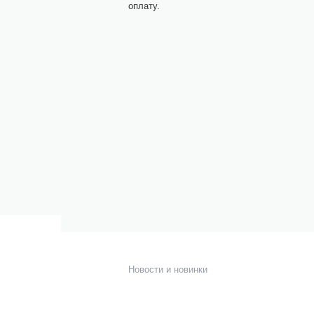
оплату.
О компании
К
ке
Команда
н
Новости и новинки
к
Отзывы и награды
М
Лицензии и сертификаты
С