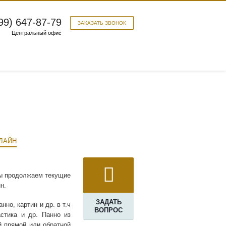
99) 647-87-79
ЗАКАЗАТЬ ЗВОНОК
Центральный офис
мы продолжаем текущие
н.
ЗАДАТЬ
но, картин и др. в т.ч
ВОПРОС
астика и др. Панно из
й прямой или обратной