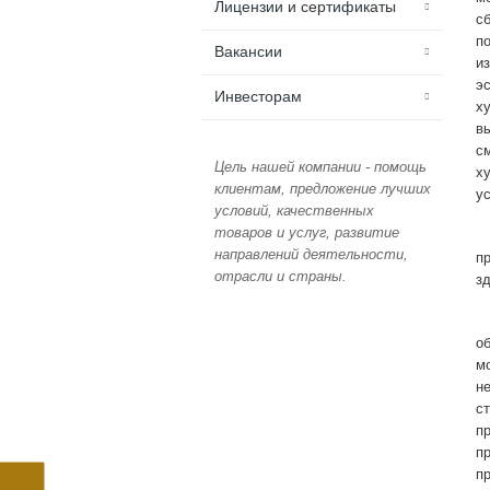
Лицензии и сертификаты
с
п
Вакансии
и
э
Инвесторам
х
в
с
Цель нашей компании - помощь
х
клиентам, предложение лучших
у
условий, качественных
товаров и услуг, развитие
направлений деятельности,
п
отрасли и страны.
зд
о
м
н
с
п
п
пр