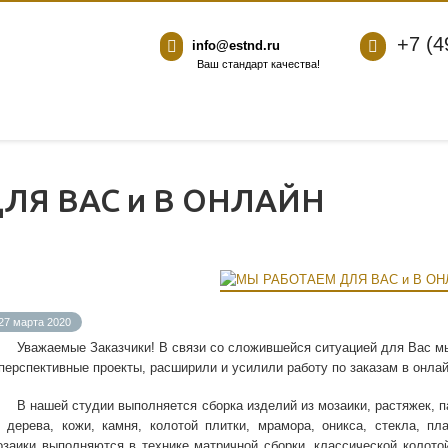
+7 (4
info@estnd.ru
Ваш стандарт качества!
ЛЯ ВАС и В ОНЛАЙН
27 марта 2020
Уважаемые Заказчики! В связи со сложившейся ситуацией для Вас 
 перспективные проекты, расширили и усилили работу по заказам в онлай
В нашей студии выполняется сборка изделий из мозаики, растяжек, пан
з дерева, кожи, камня, колотой плитки, мрамора, оникса, стекла, пл
озаики выполняются в технике матричной сборки, классической колото