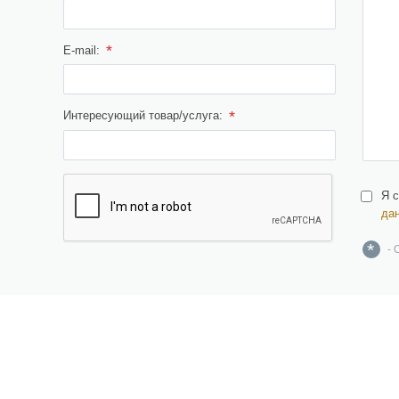
*
E-mail:
*
Интересующий товар/услуга:
Я 
да
*
- 
ерамическая плитка,
Инжиниринг
рамогранит, изделия из
Дизайн и проектирование
атурального и искусственного
амня, брусчатка
Поставка материалов и
оборудования
озаика, растяжки, панно и картины
Строительство, реконструкция,
антехника и санфаянс
ремонт, демонтаж и снос