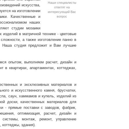
Наши специалисты
оизведений искусства,
ответят на
уется на изготовлении
интересующий Вас
аики. Качественные и
вопрос
фессионализмом наших
оляют студии мозаики
х изделий в матричной технике - цветовые
 сложности, а также изготовление панно в
е. Наша студия предложит и Вам лучшие
мся опытом, выполняем расчет, дизайн и
нт в квартирах, апартаментах, коттеджах,
чественных и эксклюзивных материалов и
ьного и искусственного камня, брусчатки,
 спа, саун, хаммамов и купель, изделий из
ной доски, качественных материалов для
и - прямые поставки с заводов, фабрик,
решения, оптимизация, расчет, дизайн и
е системы, монтаж, ремонт, управление
, коттеджы, здания).