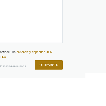
согласен на
обработку персональных
нных
ОТПРАВИТЬ
Обязательные поля
ЧЕРНЫЙ СПИСОК
ПАРТНЕРЫ
КОНТАКТЫ
+7 (499) 647-87-79
info@estnd.ru