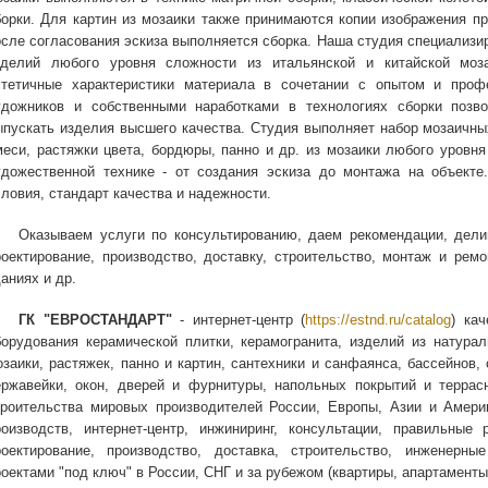
борки. Для картин из мозаики также принимаются копии изображения пр
осле согласования эскиза выполняется сборка. Наша студия специализир
зделий любого уровня сложности из итальянской и китайской моз
стетичные характеристики материала в сочетании с опытом и про
удожников и собственными наработками в технологиях сборки позв
ыпускать изделия высшего качества. Студия выполняет набор мозаичны
меси, растяжки цвета, бордюры, панно и др. из мозаики любого уровня
удожественной технике - от создания эскиза до монтажа на объект
словия, стандарт качества и надежности.
Оказываем услуги по консультированию, даем рекомендации, дели
роектирование, производство, доставку, строительство, монтаж и ремо
аниях и др.
ГК "ЕВРОСТАНДАРТ"
- интернет-центр (
https://estnd.ru/catalog
) ка
борудования керамической плитки, керамогранита, изделий из натурал
озаики, растяжек, панно и картин, сантехники и санфаянса, бассейнов,
ержавейки, окон, дверей и фурнитуры, напольных покрытий и террас
троительства мировых производителей России, Европы, Азии и Америк
роизводств, интернет-центр, инжиниринг, консультации, правильные 
роектирование, производство, доставка, строительство, инженерны
оектами "под ключ" в России, СНГ и за рубежом (квартиры, апартаменты