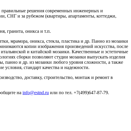
онт, правильные решения современных инженерных и
ии, СНГ и за рубежом (квартиры, апартаменты, коттеджи,
я, гранита, оникса и т.п.
итки, мрамора, оникса, стекла, пластика и др. Панно из мозаики
принимаются копии изображения произведений искусства, после
 итальянской и китайской мозаики. Качественные и эстетичные
ологиях сборки позволяют студии мозаики выпускать изделия
, панно и др. из мозаики любого уровня сложности, а также
е условия, стандарт качества и надежности.
изводство, доставку, строительство, монтаж и ремонт в
сообщите на
info@estnd.ru
или по тел. +7(499)647-87-79.