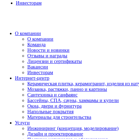
Инвесторам
О компании
О компании
Команда
Новости и новинки
Отзывы и награды
Лицензии и сертификаты
Вакансии
Инвесторам
Интернет-центр
Керамическая плитка, керамогранит, изделия из нат
Мозаика, растяжки, панно и картины
Сантехника и санфаянс
Бассейны, СПА, сауны, хаммамы и купели
Окна, двери и фурнитура
Напольные покрытия
Материалы для строительства
Услуги
Инжиниринг (концепция, моделирование)
Дизайн и проектирование