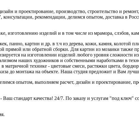
дизайн и проектирование, производство, строительство и рем
 консультации, рекомендации, делимся опытом, доставка в Росс
, изготовлению изделий и в том числе из мрамора, слэбов, камн
к, панно, картин и др. в т.ч из дерева, кожи, камня, колотой пл
ой прямой или обратной сборки. Для картин из мозаики также 
изируется на изготовлении изделий любого уровня сложности из
нализмом наших художников и собственными наработками в техн
в матричной технике - цветовые смеси, растяжки цвета, бордюры
киза до монтажа на объекте. Наша студия предложит и Вам лучши
лимся опытом, выполняем расчет, дизайн и проектирование, про
- Ваш стандарт качества! 24/7. По заказу и услугам "под ключ" 
мя.