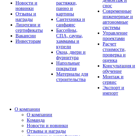
демонтаж и
Новости и
растяжки,
снос
новинки
панно и
Современные
Отзывы и
картины
инженерные и
награды
Сантехника и
автономные
Лицензии и
санфаянс
системы
сертификаты
Бассейны,
Управление
Вакансии
СПА, сауны,
проектами
Инвесторам
хаммамы и
Расчет
купели
стоимости,
Окна, двери и
проверка и
фурнитура
оценка
Напольные
Консультация и
покрытия
обучение
Материалы для
Монтаж и
строительства
сервис
Экспорт и
импорт
О компании
О компании
Команда
Новости и новинки
Отзывы и награды