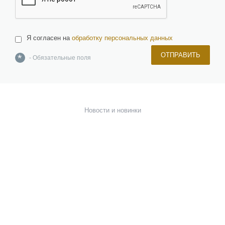
Я согласен на
обработку персональных данных
ОТПРАВИТЬ
*
- Обязательные поля
О компании
Команда
Новости и новинки
Отзывы и награды
Лицензии и сертификаты
Вакансии
Инвесторам
Керамическая плитка, керамогранит, изделия из натурального и
искусственного камня, брусчатка
Мозаика, растяжки, панно и картины
Сантехника и санфаянс