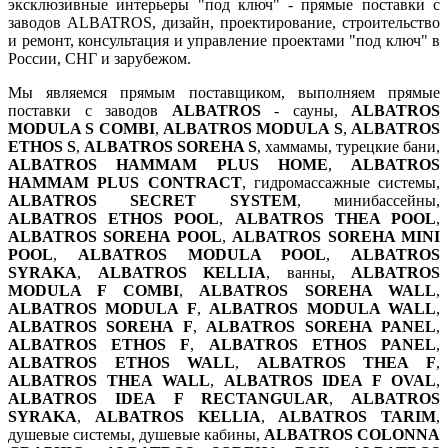
эксклюзивные интерьеры "под ключ" - прямые поставки с
заводов ALBATROS, дизайн, проектирование, строительство
и ремонт, консультация и управление проектами "под ключ" в
России, СНГ и зарубежом.
Мы являемся прямым поставщиком, выполняем прямые
поставки с заводов
ALBATROS
- сауны,
ALBATROS
MODULA S COMBI
,
ALBATROS MODULA S
,
ALBATROS
ETHOS S
,
ALBATROS SOREHA S
, хаммамы, турецкие бани,
ALBATROS HAMMAM PLUS HOME
,
ALBATROS
HAMMAM PLUS CONTRACT
, гидромассажные системы,
ALBATROS SECRET SYSTEM
, минибассейны,
ALBATROS ETHOS POOL
,
ALBATROS THEA POOL
,
ALBATROS SOREHA POOL
,
ALBATROS SOREHA MINI
POOL
,
ALBATROS MODULA POOL
,
ALBATROS
SYRAKA
,
ALBATROS KELLIA
, ванны,
ALBATROS
MODULA F COMBI
,
ALBATROS SOREHA WALL
,
ALBATROS MODULA F
,
ALBATROS MODULA WALL
,
ALBATROS SOREHA F
,
ALBATROS SOREHA PANEL
,
ALBATROS ETHOS F
,
ALBATROS ETHOS PANEL
,
ALBATROS ETHOS WALL
,
ALBATROS THEA F
,
ALBATROS THEA WALL
,
ALBATROS IDEA F OVAL
,
ALBATROS IDEA F RECTANGULAR
,
ALBATROS
SYRAKA
,
ALBATROS KELLIA
,
ALBATROS TARIM
,
душевые системы, душевые кабины,
ALBATROS COLONNA