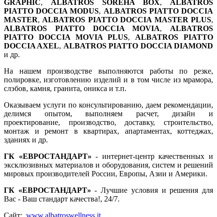
GRAPHIC
,
ALBATROS SOREHA BOX
,
ALBATROS
PIATTO DOCCIA MODUS
,
ALBATROS PIATTO DOCCIA
MASTER
,
ALBATROS PIATTO DOCCIA MASTER PLUS
,
ALBATROS PIATTO DOCCIA MOVIA
,
ALBATROS
PIATTO DOCCIA MOVIA PLUS
,
ALBATROS PIATTO
DOCCIA AXEL
,
ALBATROS PIATTO DOCCIA DIAMOND
и др.
На нашем производстве выполняются работы по резке,
полировке, изготовлению изделий и в том числе из мрамора,
слэбов, камня, гранита, оникса и т.п.
Оказываем услуги по консультированию, даем рекомендации,
делимся опытом, выполняем расчет, дизайн и
проектирование, производство, доставку, строительство,
монтаж и ремонт в квартирах, апартаментах, коттеджах,
зданиях и др.
ГК «ЕВРОСТАНДАРТ»
- интернет-центр качественных и
эксклюзивных материалов и оборудования, систем и решений
мировых производителей России, Европы, Азии и Америки.
ГК «ЕВРОСТАНДАРТ»
- Лучшие условия и решения для
Вас - Ваш стандарт качества!, 24/7.
Сайт:
www.albatroswellness.it