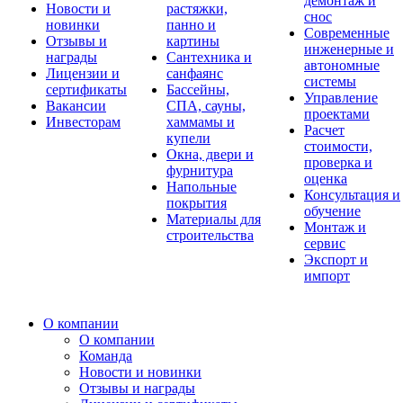
демонтаж и
Новости и
растяжки,
снос
новинки
панно и
Современные
Отзывы и
картины
инженерные и
награды
Сантехника и
автономные
Лицензии и
санфаянс
системы
сертификаты
Бассейны,
Управление
Вакансии
СПА, сауны,
проектами
Инвесторам
хаммамы и
Расчет
купели
стоимости,
Окна, двери и
проверка и
фурнитура
оценка
Напольные
Консультация и
покрытия
обучение
Материалы для
Монтаж и
строительства
сервис
Экспорт и
импорт
О компании
О компании
Команда
Новости и новинки
Отзывы и награды