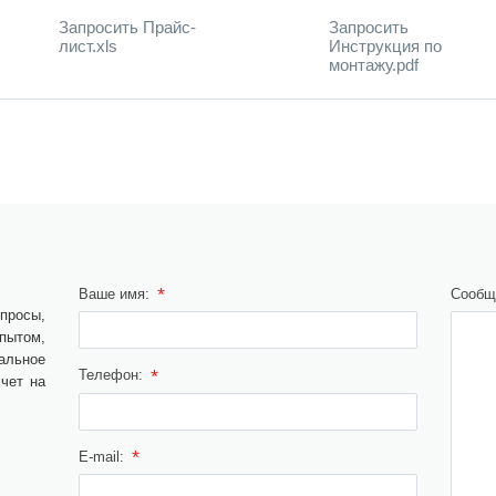
Запросить Прайс-
Запросить
лист.xls
Инструкция по
монтажу.pdf
*
Ваше имя:
Сообщ
просы,
ытом,
альное
*
Телефон:
чет на
*
E-mail: