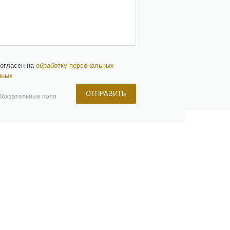
согласен на
обработку персональных
нных
ОТПРАВИТЬ
Обязательные поля
ЧЕРНЫЙ СПИСОК
ПАРТНЕРЫ
КОНТАКТЫ
+7 (499) 647-87-79
info@estnd.ru
мы
Facebook
Вконтакте
Instagram