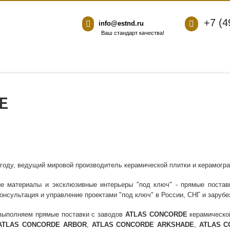
+7 (4
info@estnd.ru
Ваш стандарт качества!
E
 году, ведущий мировой производитель керамической плитки и керамогр
ые материалы и эксклюзивные интерьеры "под ключ" - прямые поста
консультация и управление проектами "под ключ" в России, СНГ и заруб
выполняем прямые поставки с заводов
ATLAS CONCORDE
керамическо
ATLAS CONCORDE ARBOR
,
ATLAS CONCORDE ARKSHADE
,
ATLAS C