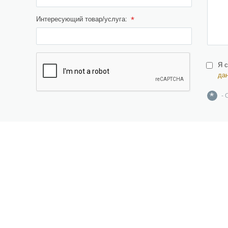
*
Интересующий товар/услуга:
Я 
да
*
- 
ерамическая плитка,
Инжиниринг
рамогранит, изделия из
Дизайн и проектирование
атурального и искусственного
амня, брусчатка
Поставка материалов и
оборудования
озаика, растяжки, панно и картины
Строительство, реконструкция,
антехника и санфаянс
ремонт, демонтаж и снос
ассейны, спа, сауны, хаммамы и
Инженерные и автономные систе
упели
Управление проектами
кна, двери и фурнитура
Экспорт и импорт
апольные покрытия
Консультация