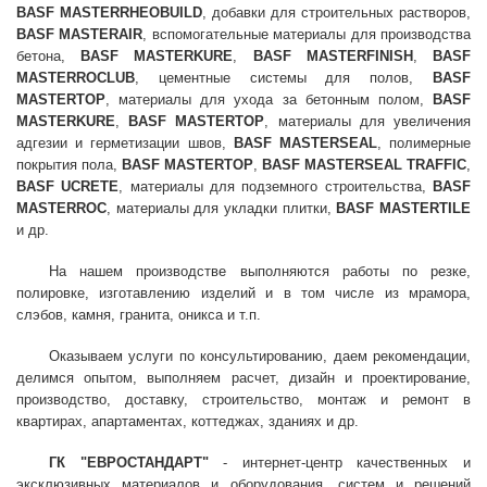
BASF MASTERRHEOBUILD
, добавки для строительных растворов,
BASF MASTERAIR
, вспомогательные материалы для производства
бетона,
BASF MASTERKURE
,
BASF MASTERFINISH
,
BASF
MASTERROCLUB
, цементные системы для полов,
BASF
MASTERTOP
, материалы для ухода за бетонным полом,
BASF
MASTERKURE
,
BASF MASTERTOP
, материалы для увеличения
адгезии и герметизации швов,
BASF MASTERSEAL
, полимерные
покрытия пола,
BASF MASTERTOP
,
BASF MASTERSEAL TRAFFIC
,
BASF UCRETE
, материалы для подземного строительства,
BASF
MASTERROC
, материалы для укладки плитки,
BASF MASTERTILE
и др.
На нашем производстве выполняются работы по резке,
полировке, изготавлению изделий и в том числе из мрамора,
слэбов, камня, гранита, оникса и т.п.
Оказываем услуги по консультированию, даем рекомендации,
делимся опытом, выполняем расчет, дизайн и проектирование,
производство, доставку, строительство, монтаж и ремонт в
квартирах, апартаментах, коттеджах, зданиях и др.
ГК "ЕВРОСТАНДАРТ"
- интернет-центр качественных и
эксклюзивных материалов и оборудования, систем и решений