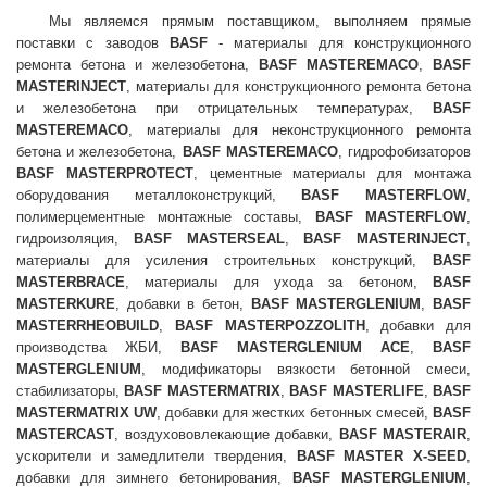
Мы являемся прямым поставщиком, выполняем прямые
поставки с заводов
BASF
- материалы для конструкционного
ремонта бетона и железобетона,
BASF MASTEREMACO
,
BASF
MASTERINJECT
, материалы для конструкционного ремонта бетона
и железобетона при отрицательных температурах,
BASF
MASTEREMACO
, материалы для неконструкционного ремонта
бетона и железобетона,
BASF MASTEREMACO
, гидрофобизаторов
BASF MASTERPROTECT
, цементные материалы для монтажа
оборудования металлоконструкций,
BASF MASTERFLOW
,
полимерцементные монтажные составы,
BASF MASTERFLOW
,
гидроизоляция,
BASF MASTERSEAL
,
BASF MASTERINJECT
,
материалы для усиления строительных конструкций,
BASF
MASTERBRACE
, материалы для ухода за бетоном,
BASF
MASTERKURE
, добавки в бетон,
BASF MASTERGLENIUM
,
BASF
MASTERRHEOBUILD
,
BASF MASTERPOZZOLITH
, добавки для
производства ЖБИ,
BASF MASTERGLENIUM ACE
,
BASF
MASTERGLENIUM
, модификаторы вязкости бетонной смеси,
стабилизаторы,
BASF MASTERMATRIX
,
BASF MASTERLIFE
,
BASF
MASTERMATRIX UW
, добавки для жестких бетонных смесей,
BASF
MASTERCAST
, воздухововлекающие добавки,
BASF MASTERAIR
,
ускорители и замедлители твердения,
BASF MASTER X-SEED
,
добавки для зимнего бетонирования,
BASF MASTERGLENIUM
,