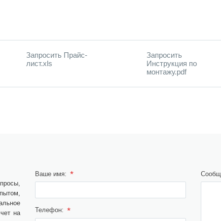
Запросить Прайс-
Запросить
лист.xls
Инструкция по
монтажу.pdf
*
Ваше имя:
Сообщ
просы,
ытом,
альное
*
Телефон:
чет на