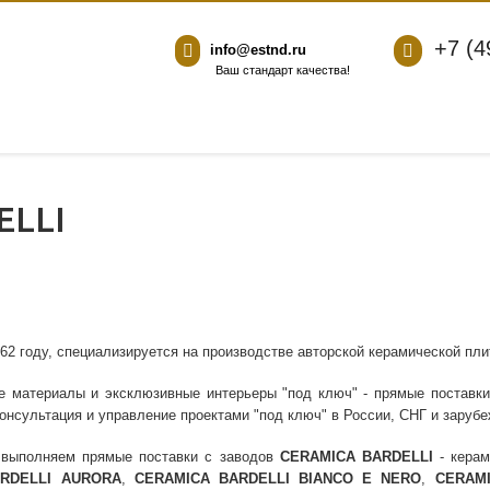
+7 (4
info@estnd.ru
Ваш стандарт качества!
ELLI
962 году, специализируется на производстве авторской керамической пли
е материалы и эксклюзивные интерьеры "под ключ" - прямые поставк
консультация и управление проектами "под ключ" в России, СНГ и заруб
выполняем прямые поставки с заводов
CERAMICA BARDELLI
- керам
RDELLI AURORA
,
CERAMICA BARDELLI BIANCO E NERO
,
CERAMI