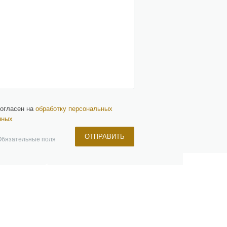
согласен на
обработку персональных
нных
ОТПРАВИТЬ
Обязательные поля
ЧЕРНЫЙ СПИСОК
ПАРТНЕРЫ
КОНТАКТЫ
+7 (499) 647-87-79
info@estnd.ru