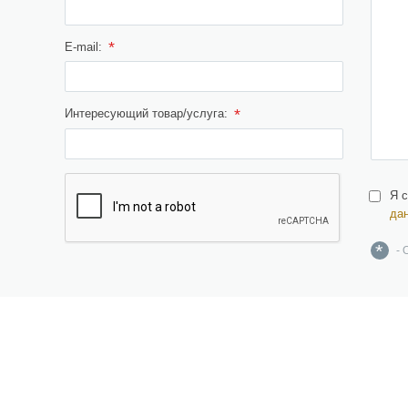
*
E-mail:
*
Интересующий товар/услуга:
Я 
да
*
- 
ерамическая плитка,
Инжиниринг
рамогранит, изделия из
Дизайн и проектирование
атурального и искусственного
амня, брусчатка
Поставка материалов и
оборудования
озаика, растяжки, панно и картины
Строительство, реконструкция,
антехника и санфаянс
ремонт, демонтаж и снос