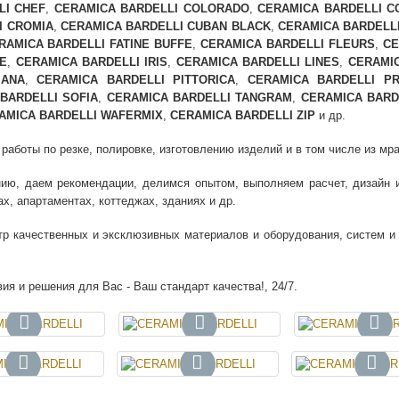
LI CHEF
,
CERAMICA BARDELLI COLORADO
,
CERAMICA BARDELLI C
I CROMIA
,
CERAMICA BARDELLI CUBAN BLACK
,
CERAMICA BARDELL
RAMICA BARDELLI FATINE BUFFE
,
CERAMICA BARDELLI FLEURS
,
CE
TE
,
CERAMICA BARDELLI IRIS
,
CERAMICA BARDELLI LINES
,
CERAMI
IANA
,
CERAMICA BARDELLI PITTORICA
,
CERAMICA BARDELLI PRI
BARDELLI SOFIA
,
CERAMICA BARDELLI TANGRAM
,
CERAMICA BARD
AMICA BARDELLI WAFERMIX
,
CERAMICA BARDELLI ZIP
и др.
боты по резке, полировке, изготовлению изделий и в том числе из мрамо
ию, даем рекомендации, делимся опытом, выполняем расчет, дизайн и 
х, апартаментах, коттеджах, зданиях и др.
тр качественных и эксклюзивных материалов и оборудования, систем 
ия и решения для Вас - Ваш стандарт качества!, 24/7.