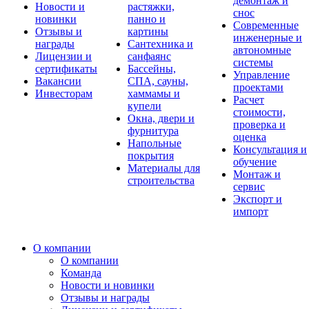
демонтаж и
Новости и
растяжки,
снос
новинки
панно и
Современные
Отзывы и
картины
инженерные и
награды
Сантехника и
автономные
Лицензии и
санфаянс
системы
сертификаты
Бассейны,
Управление
Вакансии
СПА, сауны,
проектами
Инвесторам
хаммамы и
Расчет
купели
стоимости,
Окна, двери и
проверка и
фурнитура
оценка
Напольные
Консультация и
покрытия
обучение
Материалы для
Монтаж и
строительства
сервис
Экспорт и
импорт
О компании
О компании
Команда
Новости и новинки
Отзывы и награды