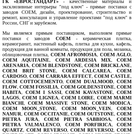
ГК «ЕВРОСТАНДАРТ»
- качественные материалы и
эксклюзивные интерьеры "под ключ" - прямые поставки с
заводов COEM, дизайн, проектирование, строительство и
ремонт, консультация и управление проектами "под ключ" в
России, СНГ и зарубежом.
Мы являемся прямым поставщиком, выполняем прямые
поставки с заводов
COEM
- керамическая плитка,
керамогранит, настенный кафель, плитка для кухни, кафель,
продукция для ванной комнаты, продукция для пола, мозаика,
облицовочная плитка,
COEM AFROMOSIA
,
COEM AGLO
,
COEM AQUITAINE
,
COEM ARDESIA MIX
,
COEM
ARENARIA
,
COEM BLENDSTONE
,
COEM BRICKLANE
,
COEM BRIT STONE
,
COEM CALCAREA
,
COEM
CARDOSO
,
COEM CARRARA EFFECT
,
COEM CASTLE
,
COEM COTTOCEMENTO
,
COEM DUALMOOD
,
COEM
FLOW
,
COEM FOSSILIA
,
COEM GOLDENSTONE
,
COEM
HABITA
,
COEM I SASSI
,
COEM KAVASTONE
,
COEM
LAGOS
,
COEM LIGNEA
,
COEM LOIRE
,
COEM MARMI
BIANCHI
,
COEM MASSIVE STONE
,
COEM MODICA
,
COEM MOON_STONE
,
COEM MOON_VEIN
,
COEM
NAMUR
,
COEM OCCITANIE
,
COEM OUTSTONE
,
COEM
PIETRA JURA
,
COEM PIETRA SABBIOSA
,
COEM
PIETRA VALMALENCO
,
COEM PORFIRICA
,
COEM
QUARTZ
,
COEM REVERSO
,
COEM REVERSO2
,
COEM