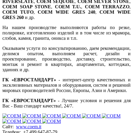
RIVERSLATE
,
COEM SEQUOIE
,
COEM SILVER STONE
,
COEM SOAP STONE
,
COEM T.U.
,
COEM TERRAZZO
,
COEM TUFO
,
COEM WIDE GRES 240
,
COEM WIDE
GRES 260
и др.
На нашем производстве выполняются работы по резке,
полировке, изготовлению изделий и в том числе из мрамора,
слэбов, камня, гранита, оникса и т.п.
Оказываем услуги по консультированию, даем рекомендации,
делимся опытом, выполняем расчет, дизайн и
проектирование, производство, доставку, строительство,
монтаж и ремонт в квартирах, апартаментах, коттеджах,
зданиях и др.
ГК «ЕВРОСТАНДАРТ»
- интернет-центр качественных и
эксклюзивных материалов и оборудования, систем и решений
мировых производителей России, Европы, Азии и Америки.
ГК «ЕВРОСТАНДАРТ»
- Лучшие условия и решения для
Вас - Ваш стандарт качества!, 24/7.
Сайт:
www.coem.it
Телефон: +7 499 647-87-79