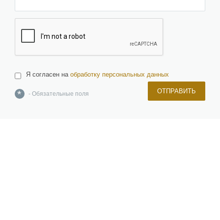
Я согласен на
обработку персональных данных
ОТПРАВИТЬ
*
- Обязательные поля
О компании
Команда
Новости и новинки
Отзывы и награды
Лицензии и сертификаты
Вакансии
Инвесторам
Керамическая плитка, керамогранит, изделия из натурального и