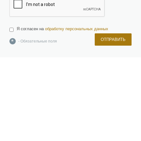
Я согласен на
обработку персональных данных
ОТПРАВИТЬ
*
- Обязательные поля
О компании
Команда
Новости и новинки
Отзывы и награды
Лицензии и сертификаты
Вакансии
Инвесторам
Керамическая плитка, керамогранит, изделия из натурального и
искусственного камня, брусчатка
Мозаика, растяжки, панно и картины
Сантехника и санфаянс