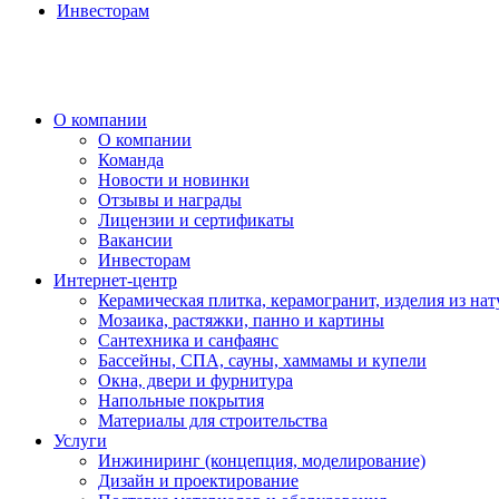
Инвесторам
О компании
О компании
Команда
Новости и новинки
Отзывы и награды
Лицензии и сертификаты
Вакансии
Инвесторам
Интернет-центр
Керамическая плитка, керамогранит, изделия из нат
Мозаика, растяжки, панно и картины
Сантехника и санфаянс
Бассейны, СПА, сауны, хаммамы и купели
Окна, двери и фурнитура
Напольные покрытия
Материалы для строительства
Услуги
Инжиниринг (концепция, моделирование)
Дизайн и проектирование