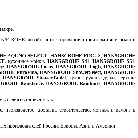
м мире.
ANSGROHE, дизайн, проектирование, строительство и ремонт,
HE AQUNO SELECT
,
HANSGROHE FOCUS
,
HANSGROHE
CT
, кухонные мойки,
HANSGROHE S41
,
HANSGROHE S51
,
де,
HANSGROHE Focus
,
HANSGROHE Logis
,
HANSGROHE
ROHE PuraVida
,
HANSGROHE ShowerSelect
,
HANSGROHE
,
HANSGROHE ShowerTablet
, краны, ручные души, верхние
GROHE Raindance
,
HANSGROHE Rainfinity
,
HANSGROHE
, гранита, оникса и т.п.
 производство, доставку, строительство, монтаж и ремонт в
вых производителей России, Европы, Азии и Америки.