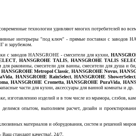
и современные технологии удивляют многих потребителей во все
зивные интерьеры "под ключ" - прямые поставки с заводов H
НГ и зарубежом.
вки с заводов HANSGROHE - смесители для кухни,
HANSGRO
ELECT
,
HANSGROHE TALIS
,
HANSGROHE TALIS SELE
 для раковины, смесители для ванны, смесители для душа и би
,
HANSGROHE Metropol Classic
,
HANSGROHE Novus
,
HANSG
aVida
,
HANSGROHE RainSelect
,
HANSGROHE ShowerSelect
oma
,
HANSGROHE Crometta
,
HANSGROHE PuraVida
,
HANS
апасные части для кухни, аксессуары для ванной комнаты и др.
, изготавлению изделий и в том числе из мрамора, слэбов, камня
 делимся опытом, выполняем расчет, дизайн и проектирование,
склюзивных материалов и оборудования, систем и решений миро
 Ваш стандарт качества!, 24/7.