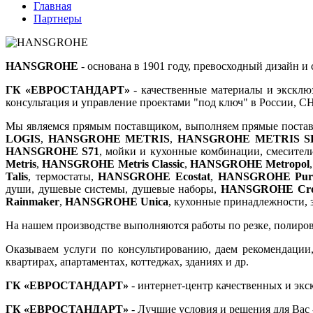
Главная
Партнеры
HANSGROHE
- основана в 1901 году, превосходный дизайн 
ГК «ЕВРОСТАНДАРТ»
- качественные материалы и эксклю
консультация и управление проектами "под ключ" в России, С
Мы являемся прямым поставщиком, выполняем прямые поста
LOGIS
,
HANSGROHE METRIS
,
HANSGROHE METRIS S
HANSGROHE S71
, мойки и кухонные комбинации, смесители
Metris
,
HANSGROHE Metris Classic
,
HANSGROHE Metropol
Talis
, термостаты,
HANSGROHE Ecostat
,
HANSGROHE Pur
души, душевые системы, душевые наборы,
HANSGROHE Cr
Rainmaker
,
HANSGROHE Unica
, кухонные принадлежности, з
На нашем производстве выполняются работы по резке, полировке
Оказываем услуги по консультированию, даем рекомендации,
квартирах, апартаментах, коттеджах, зданиях и др.
ГК «ЕВРОСТАНДАРТ»
- интернет-центр качественных и эк
ГК «ЕВРОСТАНДАРТ»
- Лучшие условия и решения для Вас -