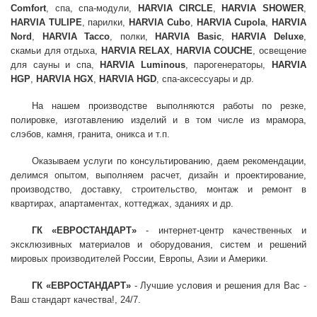
Comfort
, спа, спа-модули,
HARVIA CIRCLE
,
HARVIA SHOWER
,
HARVIA TULIPE
, парилки,
HARVIA Cubo
,
HARVIA Cupola
,
HARVIA
Nord
,
HARVIA Tacco
, полки,
HARVIA Basic
,
HARVIA Deluxe
,
скамьи для отдыха,
HARVIA RELAX
,
HARVIA COUCHE
, освещение
для сауны и спа,
HARVIA Luminous
, парогенераторы,
HARVIA
HGP
,
HARVIA HGX
,
HARVIA HGD
, спа-аксессуары и др.
На нашем производстве выполняются работы по резке,
полировке, изготавлению изделий и в том числе из мрамора,
слэбов, камня, гранита, оникса и т.п.
Оказываем услуги по консультированию, даем рекомендации,
делимся опытом, выполняем расчет, дизайн и проектирование,
производство, доставку, строительство, монтаж и ремонт в
квартирах, апартаментах, коттеджах, зданиях и др.
ГК «ЕВРОСТАНДАРТ»
- интернет-центр качественных и
эксклюзивных материалов и оборудования, систем и решений
мировых производителей России, Европы, Азии и Америки.
ГК «ЕВРОСТАНДАРТ»
- Лучшие условия и решения для Вас -
Ваш стандарт качества!, 24/7.