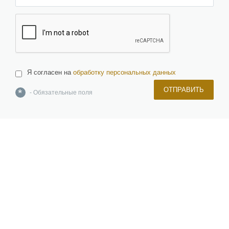
Я согласен на
обработку персональных данных
ОТПРАВИТЬ
*
- Обязательные поля
О компании
Команда
Новости и новинки
Отзывы и награды
Лицензии и сертификаты
Вакансии
Инвесторам
Керамическая плитка, керамогранит, изделия из натурального и
искусственного камня, брусчатка