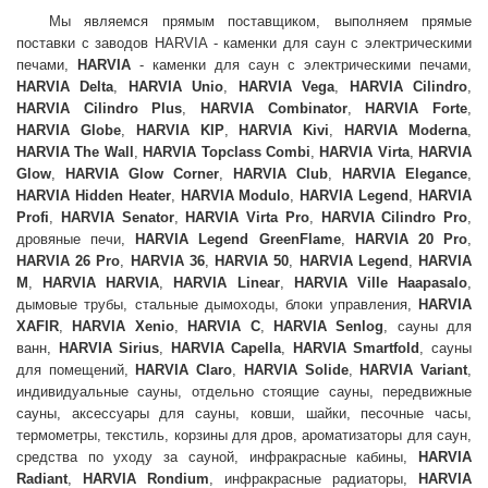
Мы являемся прямым поставщиком, выполняем прямые
поставки с заводов HARVIA - каменки для саун с электрическими
печами,
HARVIA
- каменки для саун с электрическими печами,
HARVIA Delta
,
HARVIA Unio
,
HARVIA Vega
,
HARVIA Cilindro
,
HARVIA Cilindro Plus
,
HARVIA Combinator
,
HARVIA Forte
,
HARVIA Globe
,
HARVIA KIP
,
HARVIA Kivi
,
HARVIA Moderna
,
HARVIA The Wall
,
HARVIA Topclass Combi
,
HARVIA Virta
,
HARVIA
Glow
,
HARVIA Glow Corner
,
HARVIA Club
,
HARVIA Elegance
,
HARVIA Hidden Heater
,
HARVIA Modulo
,
HARVIA Legend
,
HARVIA
Profi
,
HARVIA Senator
,
HARVIA Virta Pro
,
HARVIA Cilindro Pro
,
дровяные печи,
HARVIA Legend GreenFlame
,
HARVIA 20 Pro
,
HARVIA 26 Pro
,
HARVIA 36
,
HARVIA 50
,
HARVIA Legend
,
HARVIA
M
,
HARVIA HARVIA
,
HARVIA Linear
,
HARVIA Ville Haapasalo
,
дымовые трубы, стальные дымоходы, блоки управления,
HARVIA
XAFIR
,
HARVIA Xenio
,
HARVIA C
,
HARVIA Senlog
, сауны для
ванн,
HARVIA Sirius
,
HARVIA Capella
,
HARVIA Smartfold
, сауны
для помещений,
HARVIA Claro
,
HARVIA Solide
,
HARVIA Variant
,
индивидуальные сауны, отдельно стоящие сауны, передвижные
сауны, аксессуары для сауны, ковши, шайки, песочные часы,
термометры, текстиль, корзины для дров, ароматизаторы для саун,
средства по уходу за сауной, инфракрасные кабины,
HARVIA
Radiant
,
HARVIA Rondium
, инфракрасные радиаторы,
HARVIA