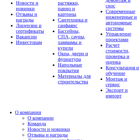
демонтаж и
Новости и
растяжки,
снос
новинки
панно и
Современные
Отзывы и
картины
инженерные и
награды
Сантехника и
автономные
Лицензии и
санфаянс
системы
сертификаты
Бассейны,
Управление
Вакансии
СПА, сауны,
проектами
Инвесторам
хаммамы и
Расчет
купели
стоимости,
Окна, двери и
проверка и
фурнитура
оценка
Напольные
Консультация и
покрытия
обучение
Материалы для
Монтаж и
строительства
сервис
Экспорт и
импорт
О компании
О компании
Команда
Новости и новинки
Отзывы и награды