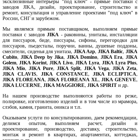
эксклюзивные интерьеры "под ключ" - прямые поставки с
заводов JIKA, дизайн, проектирование, строительство и
ремонт, консультация и управление проектами "под ключ" в
России, СНГ и зарубежом.
Мы являемся прямым поставщиком, выполняем прямые
поставки с заводов
JIKA
- раковины, унитазы, инсталляции
для писсуаров, биде, писсуары, сифоны, перегородки для
писсуаров, пьедесталы, поручни, ванны, душевые поддоны,
смесители, сиденья для унитаза,
JIKA Azp
,
JIKA Baltic
,
JIKA
Cubito
,
JIKA Deep by Jika
,
JIKA Domino
,
JIKA Era
,
JIKA
Golem
,
JIKA Korint
,
JIKA Livo
,
JIKA Lyra
,
JIKA Lyra Plus
,
JIKA Mio
,
JIKA Pure
,
JIKA Split
,
JIKA Vega
,
JIKA Zeta
,
JIKA CLAVIS
,
JIKA CONSTANCE
,
JIKA ECLIPTICA
,
JIKA FLOREANA
,
JIKA FLOREANA XL
,
JIKA GENEVE
,
JIKA LUCERNE
,
JIKA MAGGIORE
,
JIKA SPIRIT
и др.
На нашем производстве выполняются работы по резке,
полировке, изготовлению изделий и в том числе из мрамора,
слэбов, камня, гранита, оникса и т.п.
Оказываем услуги по консультированию, даем рекомендации,
делимся опытом, выполняем расчет, дизайн и
проектирование, производство, доставку, строительство,
монтаж и ремонт в квартирах, апартаментах, коттеджах,