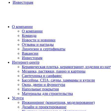
Инвесторам
О компании
О компании
Команда
Новости и новинки
Отзывы и награды
Лицензии и сертификаты
Вакансии
Инвесторам
Интернет-центр
Керамическая плитка, керамогранит, изделия из нат
Мозаика, растяжки, панно и картины
Сантехника и санфаянс
Бассейны, СПА, сауны, хаммамы и купели
Окна, двери и фурнитура
Напольные покрытия
Материалы для строительства
Услуги
Инжиниринг (концепция, моделирование)
Дизайн и проектирование