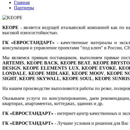
Главная
Партнеры
KEOPE
- является ведущей итальянской компанией как по ка
высокой износостойкостью.
ГК «ЕВРОСТАНДАРТ»
- качественные материалы и экскл
консультация и управление проектами "под ключ" в России, С
Мы являемся прямым поставщиком, выполняем прямые пост
ARTEMIS
,
KEOPE BACK
,
KEOPE BEAT
,
KEOPE BRYST
DESIGN
,
KEOPE ELEMENTS LUX
,
KEOPE EVOKE
,
KEO
LONDALE
,
KEOPE MIDLAKE
,
KEOPE MOOV
,
KEOPE N
SIGHT
,
KEOPE SKYWALL
,
KEOPE SOUL
,
KEOPE SUNRIS
На нашем производстве выполняются работы по резке, полировке
Оказываем услуги по консультированию, даем рекомендации,
квартирах, апартаментах, коттеджах, зданиях и др.
ГК «ЕВРОСТАНДАРТ»
- интернет-центр качественных и эк
ГК «ЕВРОСТАНДАРТ»
- Лучшие условия и решения для Вас -