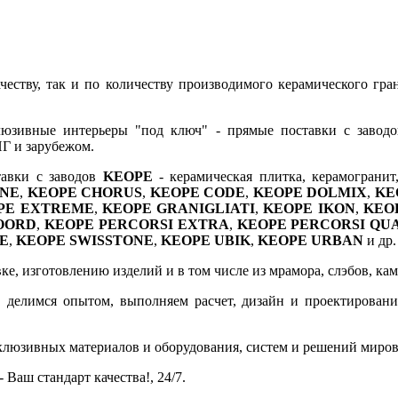
честву, так и по количеству производимого керамического гра
юзивные интерьеры "под ключ" - прямые поставки с заводов
НГ и зарубежом.
авки с заводов
KEOPE
- керамическая плитка, керамограни
ONE
,
KEOPE CHORUS
,
KEOPE CODE
,
KEOPE DOLMIX
,
KE
PE EXTREME
,
KEOPE GRANIGLIATI
,
KEOPE IKON
,
KEO
OORD
,
KEOPE PERCORSI EXTRA
,
KEOPE PERCORSI QU
E
,
KEOPE SWISSTONE
,
KEOPE UBIK
,
KEOPE URBAN
и др.
, изготовлению изделий и в том числе из мрамора, слэбов, камня
 делимся опытом, выполняем расчет, дизайн и проектирование,
склюзивных материалов и оборудования, систем и решений миро
 Ваш стандарт качества!, 24/7.