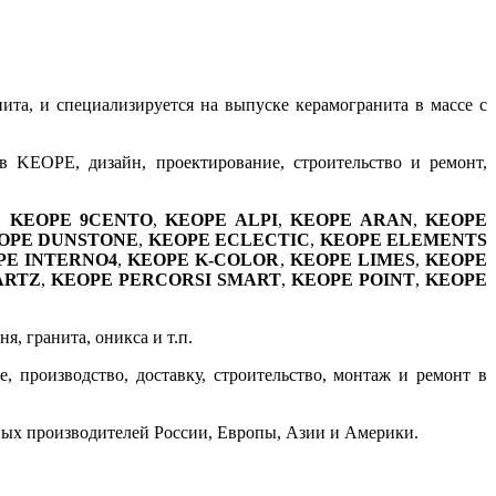
нита, и специализируется на выпуске керамогранита в массе с
 KEOPE, дизайн, проектирование, строительство и ремонт,
т,
KEOPE 9CENTO
,
KEOPE ALPI
,
KEOPE ARAN
,
KEOPE
OPE DUNSTONE
,
KEOPE ECLECTIC
,
KEOPE ELEMENTS
PE INTERNO4
,
KEOPE K-COLOR
,
KEOPE LIMES
,
KEOPE
ARTZ
,
KEOPE PERCORSI SMART
,
KEOPE POINT
,
KEOPE
, гранита, оникса и т.п.
 производство, доставку, строительство, монтаж и ремонт в
вых производителей России, Европы, Азии и Америки.