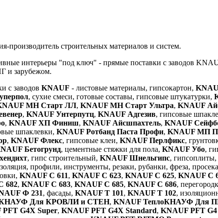
ния-производитель строительных материалов и систем.
ивные интерьеры "под ключ" - прямые поставки с заводов KNAUF
НГ и зарубежом.
и с заводов
KNAUF
- листовые материалы, гипсокартон,
KNAU
уперпол
, сухие смеси, готовые составы, гипсовые штукатурки,
KNAUF МН Старт ЛЛ
,
KNAUF МН Старт Ультра
,
KNAUF Ай
венер
,
KNAUF Унтерпутц
,
KNAUF Адгезив
, гипсовые шпакл
ро
,
KNAUF ХП Финиш
,
KNAUF Айсшпахтель
,
KNAUF Сейфб
товые шпаклевки,
KNAUF Ротбанд Паста Профи
,
KNAUF МП П
ор
,
KNAUF Флекс
, гипсовые клеи,
KNAUF Перлфикс
, грунтов
NAUF Бетогрунд
, цементные стяжки для пола,
KNAUF Убо
, г
хендихт
, гипс строительный,
KNAUF Шнельгипс
, гипсоплиты,
оляция, профили, инструменты, резаки, рубанки, фреза, просек
цовки,
KNAUF С 611
,
KNAUF С 623
,
KNAUF С 625
,
KNAUF С 
 682
,
KNAUF С 683
,
KNAUF С 685
,
KNAUF С 686
, перегород
NAUF Ф 231
, фасады,
KNAUF Т 101
,
KNAUF Т 102
, изоляцион
оКНАУФ Для КРОВЛИ и СТЕН
,
KNAUF ТеплоКНАУФ Для
PFT G4X Super
,
KNAUF PFT G4X Standard
,
KNAUF PFT G4 