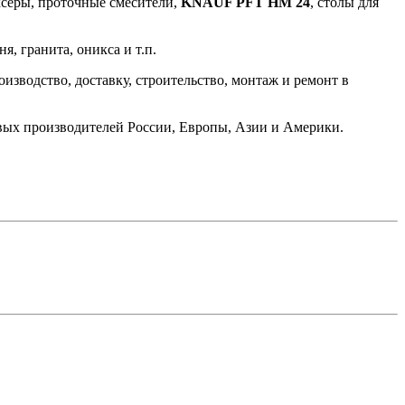
ксеры, проточные смесители,
KNAUF PFT HM 24
, столы для
, гранита, оникса и т.п.
изводство, доставку, строительство, монтаж и ремонт в
вых производителей России, Европы, Азии и Америки.