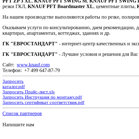
PFT ZP 3 XL
,
KNAUF PFT SWING M
,
KNAUF PFT SWING 
резки ГКЛ,
KNAUF PFT Boardmaster XL
, цементные плиты,
На нашем производстве выполняются работы по резке, полировке
Оказываем услуги по консультированию, даем рекомендации, де
квартирах, апартаментах, коттеджах, зданиях и др.
ГК "ЕВРОСТАНДАРТ"
- интернет-центр качественных и эк
ГК "ЕВРОСТАНДАРТ"
- Лучшие условия и решения для Вас -
Сайт:
www.knauf.com
Телефон: +7 499 647-87-79
Запросить
каталог.pdf
Запросить Прайс-лист.xls
Запросить Инструкция по монтажу.pdf
Запросить сертификат соответствия.pdf
Список партнеров
Напишите нам