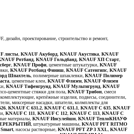
, дизайн, проектирование, строительство и ремонт,
F листы
,
KNAUF Акуборд
,
KNAUF Акустика
,
KNAUF
KNAUF Ротбанд
,
KNAUF Гольдбанд
,
KNAUF ХП Старт
,
сберг
,
KNAUF Профи
, цементные штукатурки,
KNAUF
евки,
KNAUF Ротбанд Финиш
,
KNAUF Сатенгипс
,
KNAUF
орд Шпахтель
, полимерные шпаклевки,
KNAUF Полимер
аста
, цементные клеи,
KNAUF Флизен
,
KNAUF Флизен
ки,
KNAUF Тифенгрунд
,
KNAUF Мультигрунд
,
KNAUF
ипсо-цементные стяжки для пола,
KNAUF Трибон
, смеси
 комплектующие, крепёжные изделия, подвесы, соединители,
атели, миксерные насадки, шпатели, колмплекты для
626
,
KNAUF С 631.2
,
KNAUF С 631.1
,
KNAUF С 635
,
KNAUF
ки,
KNAUF С 111
,
KNAUF С 112
,
KNAUF С 113
,
KNAUF С
ные материалы,
KNAUF Инсулейшн
,
KNAUF ТеплоКНАУФ
 ПЕРЕКРЫТИЙ
, штукатурные машины,
KNAUF PFT RITMO
Smart
, насосы растворные,
KNAUF PFT ZP 3 XXL
,
KNAUF