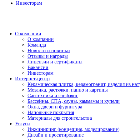
Инвесторам
О компании
О компании
Команда
Новости и новинки
Отзывы и награды
Лицензии и сертификаты
Вакансии
Инвесторам
Интернет-центр
Керамическая плитка, керамогранит, изделия из нат
Мозаика, растяжки, панно и картины
Сантехника и санфаянс
Бассейны, СПА, сауны, хаммамы и купели
Окна, двери и фурнитура
Напольные покрытия
Материалы для строительства
Услуги
Инжиниринг (концепция, моделирование)
Дизайн и проектирование