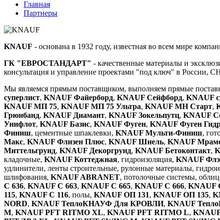
Главная
Партнеры
KNAUF
- основана в 1932 году, известная во всем мире компа
ГК "ЕВРОСТАНДАРТ"
- качественные материалы и эксклюз
консультация и управление проектами "под ключ" в России, С
Мы являемся прямым поставщиком, выполняем прямые поставк
суперлист
,
KNAUF Файерборд
,
KNAUF Сейфборд
,
KNAUF с
KNAUF МП 75
,
KNAUF МП 75 Ультра
,
KNAUF МН Старт
,
Грюнбанд
,
KNAUF Диамант
,
KNAUF Зокельпутц
,
KNAUF Се
Унифлот
,
KNAUF Базис
,
KNAUF Фуген
,
KNAUF Фуген Гид
Финиш
, цементные шпаклевки,
KNAUF Мульти-Финиш
, го
Макс
,
KNAUF Флизен Плюс
,
KNAUF Шнель
,
KNAUF Мрам
Миттельгрунд
,
KNAUF Декоргрунд
,
KNAUF Бетоконтакт
,
K
кладочные,
KNAUF Коттеджная
, гидроизоляция,
KNAUF Флэ
удлинители, ленты строительные, рулонные материалы, гидроиз
шлифования,
KNAUF ABRANET
, потолочные системы, обли
С 636
,
KNAUF С 663
,
KNAUF С 665
,
KNAUF С 666
,
KNAUF С
115
,
KNAUF С 116
, полы,
KNAUF ОП 131
,
KNAUF ОП 135
,
K
NORD
,
KNAUF ТеплоКНАУФ Для КРОВЛИ
,
KNAUF Тепл
М
,
KNAUF PFT RITMO XL
,
KNAUF PFT RITMO L
,
KNAUF 