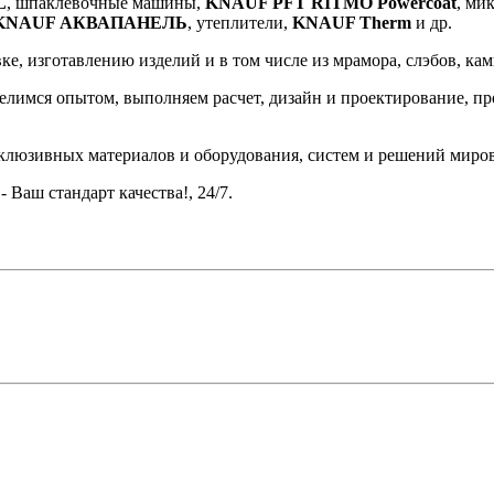
L
, шпаклевочные машины,
KNAUF PFT RITMO Powercoat
, ми
KNAUF АКВАПАНЕЛЬ
, утеплители,
KNAUF Therm
и др.
, изготавлению изделий и в том числе из мрамора, слэбов, камня
лимся опытом, выполняем расчет, дизайн и проектирование, про
склюзивных материалов и оборудования, систем и решений миро
 Ваш стандарт качества!, 24/7.