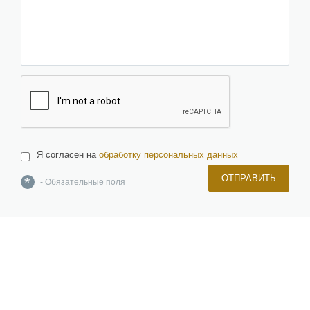
Я согласен на
обработку персональных данных
ОТПРАВИТЬ
*
- Обязательные поля
О компании
Команда
Новости и новинки
Отзывы и награды
Лицензии и сертификаты
Вакансии