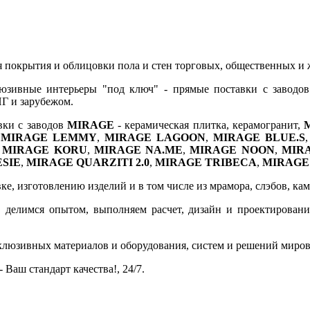
ля покрытия и облицовки пола и стен торговых, общественных 
юзивные интерьеры "под ключ" - прямые поставки с заводов
НГ и зарубежом.
вки с заводов
MIRAGE
- керамическая плитка, керамогранит,
,
MIRAGE LEMMY
,
MIRAGE LAGOON
,
MIRAGE BLUE.S
,
MIRAGE KORU
,
MIRAGE NA.ME
,
MIRAGE NOON
,
MIRA
SIE
,
MIRAGE QUARZITI 2.0
,
MIRAGE TRIBECA
,
MIRAGE
, изготовлению изделий и в том числе из мрамора, слэбов, камня
 делимся опытом, выполняем расчет, дизайн и проектирование,
склюзивных материалов и оборудования, систем и решений миро
 Ваш стандарт качества!, 24/7.