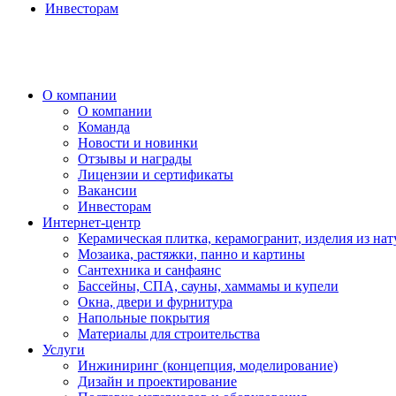
Инвесторам
О компании
О компании
Команда
Новости и новинки
Отзывы и награды
Лицензии и сертификаты
Вакансии
Инвесторам
Интернет-центр
Керамическая плитка, керамогранит, изделия из нат
Мозаика, растяжки, панно и картины
Сантехника и санфаянс
Бассейны, СПА, сауны, хаммамы и купели
Окна, двери и фурнитура
Напольные покрытия
Материалы для строительства
Услуги
Инжиниринг (концепция, моделирование)
Дизайн и проектирование