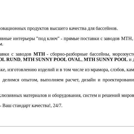
новационных продуктов высшего качества для бассейнов.
вные интерьеры "под ключ" - прямые поставки с заводов MTH, д
м.
авки с заводов
MTH
- сборно-разборные бассейны, морозоус
OL RUND
,
MTH SUNNY POOL OVAL
,
MTH SUNNY POOL
и 
, изготовлению изделий и в том числе из мрамора, слэбов, камня
 делимся опытом, выполняем расчет, дизайн и проектирование,
склюзивных материалов и оборудования, систем и решений миро
 Ваш стандарт качества!, 24/7.