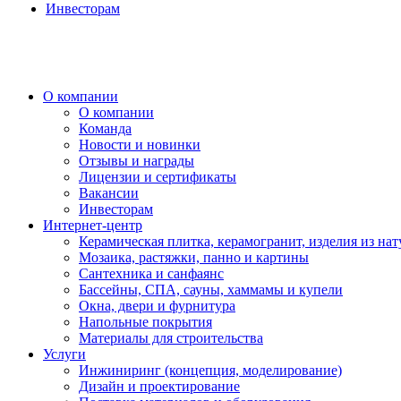
Инвесторам
О компании
О компании
Команда
Новости и новинки
Отзывы и награды
Лицензии и сертификаты
Вакансии
Инвесторам
Интернет-центр
Керамическая плитка, керамогранит, изделия из нат
Мозаика, растяжки, панно и картины
Сантехника и санфаянс
Бассейны, СПА, сауны, хаммамы и купели
Окна, двери и фурнитура
Напольные покрытия
Материалы для строительства
Услуги
Инжиниринг (концепция, моделирование)
Дизайн и проектирование