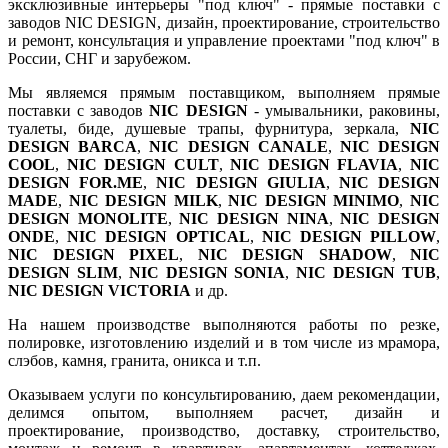
эксклюзивные интерьеры "под ключ" - прямые поставки с
заводов NIC DESIGN, дизайн, проектирование, строительство
и ремонт, консультация и управление проектами "под ключ" в
России, СНГ и зарубежом.
Мы являемся прямым поставщиком, выполняем прямые
поставки с заводов
NIC DESIGN
- умывальники, раковины,
туалеты, биде, душевые трапы, фурнитура, зеркала,
NIC
DESIGN BARCA
,
NIC DESIGN CANALE
,
NIC DESIGN
COOL
,
NIC DESIGN CULT
,
NIC DESIGN FLAVIA
,
NIC
DESIGN FOR.ME
,
NIC DESIGN GIULIA
,
NIC DESIGN
MADE
,
NIC DESIGN MILK
,
NIC DESIGN MINIMO
,
NIC
DESIGN MONOLITE
,
NIC DESIGN NINA
,
NIC DESIGN
ONDE
,
NIC DESIGN OPTICAL
,
NIC DESIGN PILLOW
,
NIC DESIGN PIXEL
,
NIC DESIGN SHADOW
,
NIC
DESIGN SLIM
,
NIC DESIGN SONIA
,
NIC DESIGN TUB
,
NIC DESIGN VICTORIA
и др.
На нашем производстве выполняются работы по резке,
полировке, изготовлению изделий и в том числе из мрамора,
слэбов, камня, гранита, оникса и т.п.
Оказываем услуги по консультированию, даем рекомендации,
делимся опытом, выполняем расчет, дизайн и
проектирование, производство, доставку, строительство,