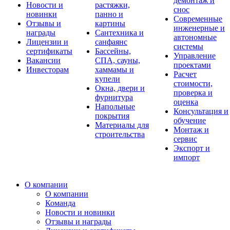
демонтаж и
Новости и
растяжки,
снос
новинки
панно и
Современные
Отзывы и
картины
инженерные и
награды
Сантехника и
автономные
Лицензии и
санфаянс
системы
сертификаты
Бассейны,
Управление
Вакансии
СПА, сауны,
проектами
Инвесторам
хаммамы и
Расчет
купели
стоимости,
Окна, двери и
проверка и
фурнитура
оценка
Напольные
Консультация и
покрытия
обучение
Материалы для
Монтаж и
строительства
сервис
Экспорт и
импорт
О компании
О компании
Команда
Новости и новинки
Отзывы и награды