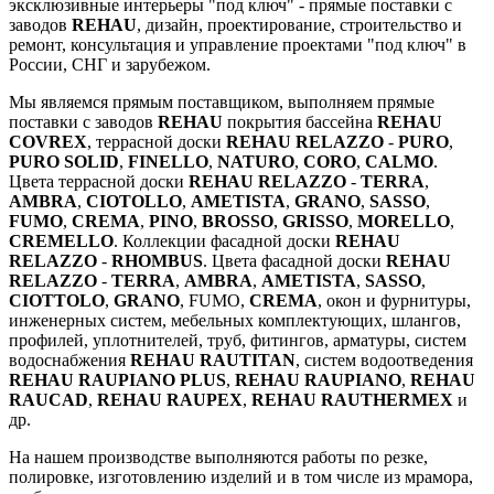
эксклюзивные интерьеры "под ключ" - прямые поставки с
заводов
REHAU
, дизайн, проектирование, строительство и
ремонт, консультация и управление проектами "под ключ" в
России, СНГ и зарубежом.
Мы являемся прямым поставщиком, выполняем прямые
поставки с заводов
REHAU
покрытия бассейна
REHAU
COVREX
, террасной доски
REHAU RELAZZO
-
PURO
,
PURO SOLID
,
FINELLO
,
NATURO
,
CORO
,
CALMO
.
Цвета террасной доски
REHAU RELAZZO
-
TERRA
,
AMBRA
,
СIOTOLLO
,
AMETISTA
,
GRANO
,
SASSO
,
FUMO
,
CREMA
,
PINO
,
BROSSO
,
GRISSO
,
MORELLO
,
CREMELLO
. Коллекции фасадной доски
REHAU
RELAZZO
-
RHOMBUS
. Цвета фасадной доски
REHAU
RELAZZO
-
TERRA
,
AMBRA
,
AMETISTA
,
SASSO
,
СIOTTOLO
,
GRANO
, FUMO,
CREMA
, окон и фурнитуры,
инженерных систем, мебельных комплектующих, шлангов,
профилей, уплотнителей, труб, фитингов, арматуры, систем
водоснабжения
REHAU RAUTITAN
, систем водоотведения
REHAU RAUPIANO PLUS
,
REHAU RAUPIANO
,
REHAU
RAUCAD
,
REHAU RAUPEX
,
REHAU RAUTHERMEX
и
др.
На нашем производстве выполняются работы по резке,
полировке, изготовлению изделий и в том числе из мрамора,