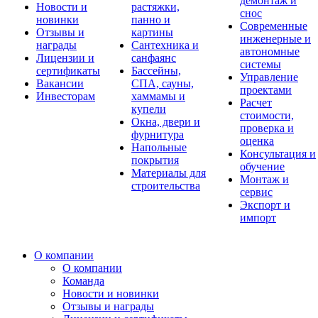
демонтаж и
Новости и
растяжки,
снос
новинки
панно и
Современные
Отзывы и
картины
инженерные и
награды
Сантехника и
автономные
Лицензии и
санфаянс
системы
сертификаты
Бассейны,
Управление
Вакансии
СПА, сауны,
проектами
Инвесторам
хаммамы и
Расчет
купели
стоимости,
Окна, двери и
проверка и
фурнитура
оценка
Напольные
Консультация и
покрытия
обучение
Материалы для
Монтаж и
строительства
сервис
Экспорт и
импорт
О компании
О компании
Команда
Новости и новинки
Отзывы и награды