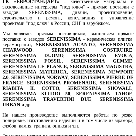
ГК «ЕВРОСТАНДАРТ»
- качественные материалы и
эксклюзивные интерьеры "под ключ" - прямые поставки с
заводов SERENISSIMA, дизайн, проектирование,
строительство и ремонт, консультация и управление
проектами "под ключ" в России, СНГ и зарубежом.
Мы являемся прямым поставщиком, выполняем прямые
поставки с заводов
SERENISSIMA
- керамическая плитка,
керамогранит,
SERENISSIMA ACANTO
,
SERENISSIMA
CHARWOOD
,
SERENISSIMA COSTRUIRE
,
SERENISSIMA DUOMO
,
SERENISSIMA EVOCA
,
SERENISSIMA FOSSIL
,
SERENISSIMA GEMME
,
SERENISSIMA LE PLANCE
,
SERENISSIMA MAGISTRA
,
SERENISSIMA MATERICA
,
SERENISSIMA NEWPORT
2.0
,
SERENISSIMA NORWAY
,
SERENISSIMA PIERRE DE
FRANCE
,
SERENISSIMA PROMENADE
,
SERENISSIMA
RIABITA IL COTTO
,
SERENISSIMA SHOWALL
,
SERENISSIMA STUDIO 50
,
SERENISSIMA TAHOE
,
SERENISSIMA TRAVERTINI DUE
,
SERENISSIMA
URBAN
и др.
На нашем производстве выполняются работы по резке,
полировке, изготовлению изделий и в том числе из мрамора,
слэбов, камня, гранита, оникса и т.п.