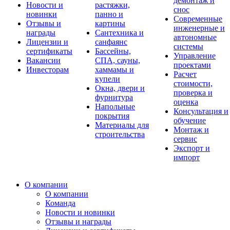
демонтаж и
Новости и
растяжки,
снос
новинки
панно и
Современные
Отзывы и
картины
инженерные и
награды
Сантехника и
автономные
Лицензии и
санфаянс
системы
сертификаты
Бассейны,
Управление
Вакансии
СПА, сауны,
проектами
Инвесторам
хаммамы и
Расчет
купели
стоимости,
Окна, двери и
проверка и
фурнитура
оценка
Напольные
Консультация и
покрытия
обучение
Материалы для
Монтаж и
строительства
сервис
Экспорт и
импорт
О компании
О компании
Команда
Новости и новинки
Отзывы и награды