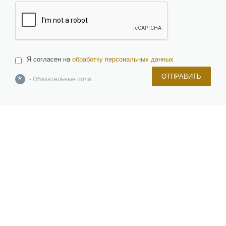
Я согласен на
обработку персональных данных
ОТПРАВИТЬ
*
- Обязательные поля
О компании
Команда
Новости и новинки
Отзывы и награды
Лицензии и сертификаты
Вакансии
Инвесторам
Керамическая плитка, керамогранит, изделия из натурального и
искусственного камня, брусчатка
Мозаика, растяжки, панно и картины