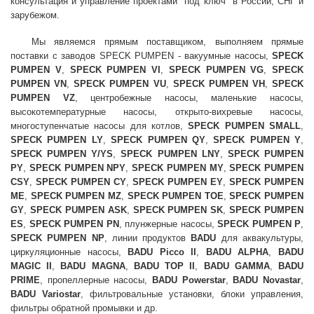
консультация и управление проектами "под ключ" в России, СНГ и
зарубежом.
Мы являемся прямым поставщиком, выполняем прямые
поставки с заводов SPECK PUMPEN - вакуумные насосы,
SPECK
PUMPEN V
,
SPECK PUMPEN VI
,
SPECK PUMPEN VG
,
SPECK
PUMPEN VN
,
SPECK PUMPEN VU
,
SPECK PUMPEN VH
,
SPECK
PUMPEN VZ
, центробежные насосы, маленькие насосы,
высокотемпературные насосы, открыто-вихревые насосы,
многоступенчатые насосы для котлов,
SPECK PUMPEN SMALL
,
SPECK PUMPEN LY
,
SPECK PUMPEN QY
,
SPECK PUMPEN Y
,
SPECK PUMPEN Y/YS
,
SPECK PUMPEN LNY
,
SPECK PUMPEN
PY
,
SPECK PUMPEN NPY
,
SPECK PUMPEN MY
,
SPECK PUMPEN
CSY
,
SPECK PUMPEN CY
,
SPECK PUMPEN EY
,
SPECK PUMPEN
ME
,
SPECK PUMPEN MZ
,
SPECK PUMPEN TOE
,
SPECK PUMPEN
GY
,
SPECK PUMPEN ASK
,
SPECK PUMPEN SK
,
SPECK PUMPEN
ES
,
SPECK PUMPEN PN
, плунжерные насосы,
SPECK PUMPEN P
,
SPECK PUMPEN NP
, линии продуктов
BADU
для аквакультуры,
циркуляционные насосы,
BADU Picco II
,
BADU ALPHA
,
BADU
MAGIC II
,
BADU MAGNA
,
BADU TOP II
,
BADU GAMMA
,
BADU
PRIME
, пропеллерные насосы,
BADU Powerstar
,
BADU Novastar
,
BADU Variostar
, фильтровальные установки, блоки управления,
фильтры обратной промывки и др.