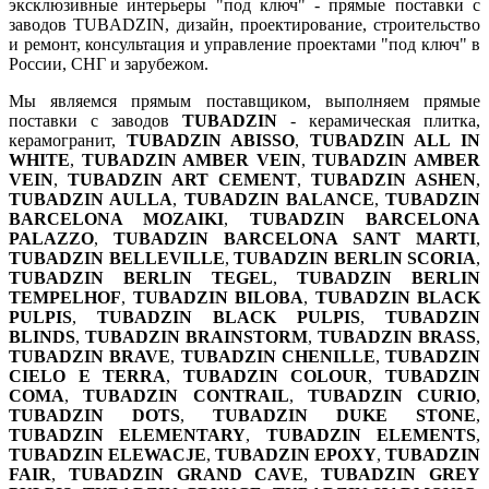
эксклюзивные интерьеры "под ключ" - прямые поставки с
заводов TUBADZIN, дизайн, проектирование, строительство
и ремонт, консультация и управление проектами "под ключ" в
России, СНГ и зарубежом.
Мы являемся прямым поставщиком, выполняем прямые
поставки с заводов
TUBADZIN
- керамическая плитка,
керамогранит,
TUBADZIN ABISSO
,
TUBADZIN ALL IN
WHITE
,
TUBADZIN AMBER VEIN
,
TUBADZIN AMBER
VEIN
,
TUBADZIN ART CEMENT
,
TUBADZIN ASHEN
,
TUBADZIN AULLA
,
TUBADZIN BALANCE
,
TUBADZIN
BARCELONA MOZAIKI
,
TUBADZIN BARCELONA
PALAZZO
,
TUBADZIN BARCELONA SANT MARTI
,
TUBADZIN BELLEVILLE
,
TUBADZIN BERLIN SCORIA
,
TUBADZIN BERLIN TEGEL
,
TUBADZIN BERLIN
TEMPELHOF
,
TUBADZIN BILOBA
,
TUBADZIN BLACK
PULPIS
,
TUBADZIN BLACK PULPIS
,
TUBADZIN
BLINDS
,
TUBADZIN BRAINSTORM
,
TUBADZIN BRASS
,
TUBADZIN BRAVE
,
TUBADZIN CHENILLE
,
TUBADZIN
CIELO E TERRA
,
TUBADZIN COLOUR
,
TUBADZIN
COMA
,
TUBADZIN CONTRAIL
,
TUBADZIN CURIO
,
TUBADZIN DOTS
,
TUBADZIN DUKE STONE
,
TUBADZIN ELEMENTARY
,
TUBADZIN ELEMENTS
,
TUBADZIN ELEWACJE
,
TUBADZIN EPOXY
,
TUBADZIN
FAIR
,
TUBADZIN GRAND CAVE
,
TUBADZIN GREY