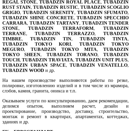
REGAL STONE
,
TUBADZIN ROYAL PLACE
,
TUBADZIN
RUST STAIN
,
TUBADZIN RUSTIC
,
TUBADZIN SCOGLIO
GRIGIO
,
TUBADZIN SERENITY
,
TUBADZIN SFUMATO
,
TUBADZIN SHINE CONCRETE
,
TUBADZIN SPECCHIO
CARRARA
,
TUBADZIN TARTANY
,
TUBADZIN TENDER
STONE
,
TUBADZIN TERRAFORM
,
TUBADZIN
TERRANE
,
TUBADZIN TERRAZZO
,
TUBADZIN
TIMBRE
,
TUBADZIN TIN
,
TUBADZIN TINTA
,
TUBADZIN TOKYO KORI
,
TUBADZIN TOKYO
MEGURO
,
TUBADZIN TOKYO MITA
,
TUBADZIN
TOKYO SHEEN
,
TUBADZIN TORANO
,
TUBADZIN
TOUCH
,
TUBADZIN TRAVIATA
,
TUBADZIN UNIT PLUS
,
TUBADZIN URBAN SPACE
,
TUBADZIN VENATELLO
,
TUBADZIN WOOD
и др.
На нашем производстве выполняются работы по резке,
полировке, изготовлению изделий и в том числе из мрамора,
слэбов, камня, гранита, оникса и т.п.
Оказываем услуги по консультированию, даем рекомендации,
делимся опытом, выполняем расчет, дизайн и
проектирование, производство, доставку, строительство,
монтаж и ремонт в квартирах, апартаментах, коттеджах,
зданиях и др.