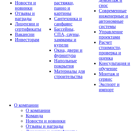
демонтаж и
Новости и
растяжки,
снос
новинки
панно и
Современные
Отзывы и
картины
инженерные и
награды
Сантехника и
автономные
Лицензии и
санфаянс
системы
сертификаты
Бассейны,
Управление
Вакансии
СПА, сауны,
проектами
Инвесторам
хаммамы и
Расчет
купели
стоимости,
Окна, двери и
проверка и
фурнитура
оценка
Напольные
Консультация и
покрытия
обучение
Материалы для
Монтаж и
строительства
сервис
Экспорт и
импорт
О компании
О компании
Команда
Новости и новинки
Отзывы и награды