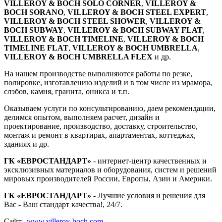
VILLEROY & BOCH SOLO CORNER
,
VILLEROY &
BOCH SORANO
,
VILLEROY & BOCH STEEL EXPERT
,
VILLEROY & BOCH STEEL SHOWER
,
VILLEROY &
BOCH SUBWAY
,
VILLEROY & BOCH SUBWAY FLAT
,
VILLEROY & BOCH TIMELINE
,
VILLEROY & BOCH
TIMELINE FLAT
,
VILLEROY & BOCH UMBRELLA
,
VILLEROY & BOCH UMBRELLA FLEX
и др.
На нашем производстве выполняются работы по резке,
полировке, изготавлению изделий и в том числе из мрамора,
слэбов, камня, гранита, оникса и т.п.
Оказываем услуги по консультированию, даем рекомендации,
делимся опытом, выполняем расчет, дизайн и
проектирование, производство, доставку, строительство,
монтаж и ремонт в квартирах, апартаментах, коттеджах,
зданиях и др.
ГК «ЕВРОСТАНДАРТ»
- интернет-центр качественных и
эксклюзивных материалов и оборудования, систем и решений
мировых производителей России, Европы, Азии и Америки.
ГК «ЕВРОСТАНДАРТ»
- Лучшие условия и решения для
Вас - Ваш стандарт качества!, 24/7.
Сайт:
www.villeroy-boch.com