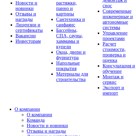
демонтаж и
Новости и
растяжки,
снос
новинки
панно и
Современные
Отзывы и
картины
инженерные и
награды
Сантехника и
автономные
Лицензии и
санфаянс
системы
сертификаты
Бассейны,
Управление
Вакансии
СПА, сауны,
проектами
Инвесторам
хаммамы и
Расчет
купели
стоимости,
Окна, двери и
проверка и
фурнитура
оценка
Напольные
Консультация и
покрытия
обучение
Материалы для
Монтаж и
строительства
сервис
Экспорт и
импорт
О компании
О компании
Команда
Новости и новинки
Отзывы и награды