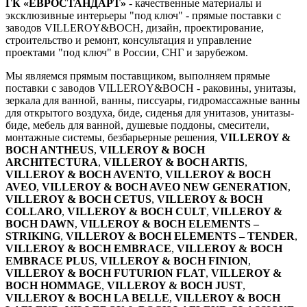
ГК «ЕВРОСТАНДАРТ»
- качественные материалы и
эксклюзивные интерьеры "под ключ" - прямые поставки с
заводов VILLEROY&BOCH, дизайн, проектирование,
строительство и ремонт, консультация и управление
проектами "под ключ" в России, СНГ и зарубежом.
Мы являемся прямым поставщиком, выполняем прямые
поставки с заводов VILLEROY&BOCH - раковины, унитазы,
зеркала для ванной, ванны, писсуары, гидромассажные ванны
для открытого воздуха, биде, сиденья для унитазов, унитазы-
биде, мебель для ванной, душевые поддоны, смесители,
монтажные системы, безбарьерные решения,
VILLEROY &
BOCH ANTHEUS
,
VILLEROY & BOCH
ARCHITECTURA
,
VILLEROY & BOCH ARTIS
,
VILLEROY & BOCH AVENTO
,
VILLEROY & BOCH
AVEO
,
VILLEROY & BOCH AVEO NEW GENERATION
,
VILLEROY & BOCH CETUS
,
VILLEROY & BOCH
COLLARO
,
VILLEROY & BOCH CULT
,
VILLEROY &
BOCH DAWN
,
VILLEROY & BOCH ELEMENTS –
STRIKING
,
VILLEROY & BOCH ELEMENTS – TENDER
,
VILLEROY & BOCH EMBRACE
,
VILLEROY & BOCH
EMBRACE PLUS
,
VILLEROY & BOCH FINION
,
VILLEROY & BOCH FUTURION FLAT
,
VILLEROY &
BOCH HOMMAGE
,
VILLEROY & BOCH JUST
,
VILLEROY & BOCH LA BELLE
,
VILLEROY & BOCH