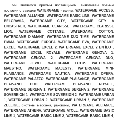
Мы являемся прямым поставщиком, выполняем прямые
поставки с заводов
WATERGAME
- ванны,
WATERGAME ACCESS
,
WATERGAME ALLIANCE
,
WATERGAME BASIC LINE
,
WATERGAME
BELGRAVIA
,
WATERGAME CITY
,
WATERGAME CITY À
ENCASTRER
,
WATERGAME CLARISSE
,
WATERGAME CLARISSE
LION
,
WATERGAME COTTAGE
,
WATERGAME COTTON
,
WATERGAME DIAMANT
,
WATERGAME DUO TIME
,
WATERGAME
EMMA
,
WATERGAME EUROPA
,
WATERGAME EVA
,
WATERGAME
EXCEL
,
WATERGAME EXCEL 2
,
WATERGAME EXCEL 2 EN ÎLOT
,
WATERGAME EXCEL ROYALE
,
WATERGAME GENOVA 1
,
WATERGAME GENOVA 2
,
WATERGAME GENOVA DUO
,
WATERGAME JEWEL
,
WATERGAME LOTUS
,
WATERGAME
MAESTRO
,
WATERGAME MAJESTY
,
WATERGAME MINI-
PLAISANCE
,
WATERGAME NAUTICA
,
WATERGAME OPERA
,
WATERGAME PALAZZO
,
WATERGAME PLAISANCE
,
WATERGAME
PLAISANCE DUO
,
WATERGAME PLAISANCE ROYALE
,
WATERGAME SERENA 1
,
WATERGAME SERENA 2
,
WATERGAME
SOVEREIGN 1
,
WATERGAME SOVEREIGN 2
,
WATERGAME URBAN
1
,
WATERGAME URBAN 2
,
WATERGAME URBAN 3
,
WATERGAME
ZELLIGE
, системы массажа, раковины,
WATERGAME ALLIANCE
,
WATERGAME ATHENA
,
WATERGAME ATOLL
,
WATERGAME BASIC
LINE 1
,
WATERGAME BASIC LINE 2
,
WATERGAME BASIC LINE 4
,