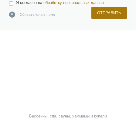
Я согласен на
обработку персональных данных
ОТПРАВИТЬ
*
- Обязательные поля
О компании
Команда
Новости и новинки
Отзывы и награды
Лицензии и сертификаты
Вакансии
Инвесторам
Керамическая плитка, керамогранит, изделия из натурального и
искусственного камня, брусчатка
Мозаика, растяжки, панно и картины
Сантехника и санфаянс
Бассейны, спа, сауны, хаммамы и купели
Окна, двери и фурнитура
Напольные покрытия