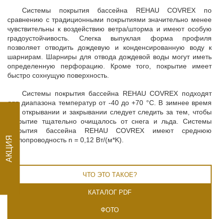
Системы покрытия бассейна REHAU COVREX по
сравнению с традиционными покрытиями значительно менее
чувствительны к воздействию ветра/шторма и имеют особую
градоустойчивость. Слегка выпуклая форма профиля
позволяет отводить дождевую и конденсированную воду к
шарнирам. Шарниры для отвода дождевой воды могут иметь
определенную перфорацию. Кроме того, покрытие имеет
быстро сохнущую поверхность.
Системы покрытия бассейна REHAU COVREX подходят
для диапазона температур от -40 до +70 °C. В зимнее время
при открывании и закрывании следует следить за тем, чтобы
покрытие тщательно очищалось от снега и льда. Системы
покрытия бассейна REHAU COVREX имеют среднюю
теплопроводность n = 0,12 Вт/(м*K).
АКЦИЯ
ЧТО ЭТО ТАКОЕ?
КАТАЛОГ PDF
ФОТО