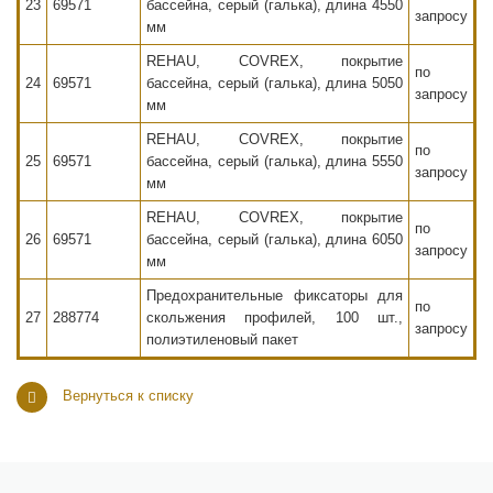
23
69571
бассейна, серый (галька), длина 4550
запросу
мм
REHAU, COVREX, покрытие
по
24
69571
бассейна, серый (галька), длина 5050
запросу
мм
REHAU, COVREX, покрытие
по
25
69571
бассейна, серый (галька), длина 5550
запросу
мм
REHAU, COVREX, покрытие
по
26
69571
бассейна, серый (галька), длина 6050
запросу
мм
Предохранительные фиксаторы для
по
27
288774
скольжения профилей, 100 шт.,
запросу
полиэтиленовый пакет
Вернуться к списку