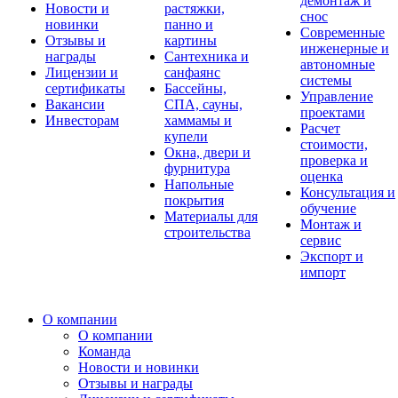
демонтаж и
Новости и
растяжки,
снос
новинки
панно и
Современные
Отзывы и
картины
инженерные и
награды
Сантехника и
автономные
Лицензии и
санфаянс
системы
сертификаты
Бассейны,
Управление
Вакансии
СПА, сауны,
проектами
Инвесторам
хаммамы и
Расчет
купели
стоимости,
Окна, двери и
проверка и
фурнитура
оценка
Напольные
Консультация и
покрытия
обучение
Материалы для
Монтаж и
строительства
сервис
Экспорт и
импорт
О компании
О компании
Команда
Новости и новинки
Отзывы и награды