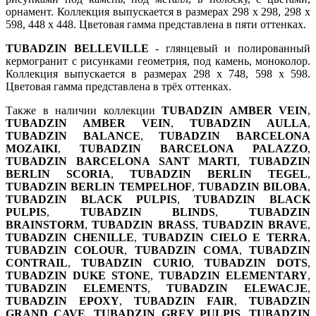
орнамент. Коллекция выпускается в размерах 298 x 298, 298 x
598, 448 x 448. Цветовая гамма представлена в пяти оттенках.
TUBADZIN BELLEVILLE
- глянцевый и полированный
кермогранит с рисунками геометрия, под камень, моноколор.
Коллекция выпускается в размерах 298 x 748, 598 x 598.
Цветовая гамма представлена в трёх оттенках.
Также в наличии коллекции
TUBADZIN AMBER VEIN
,
TUBADZIN AMBER VEIN
,
TUBADZIN AULLA
,
TUBADZIN BALANCE
,
TUBADZIN BARCELONA
MOZAIKI
,
TUBADZIN BARCELONA PALAZZO
,
TUBADZIN BARCELONA SANT MARTI
,
TUBADZIN
BERLIN SCORIA
,
TUBADZIN BERLIN TEGEL
,
TUBADZIN BERLIN TEMPELHOF
,
TUBADZIN BILOBA
,
TUBADZIN BLACK PULPIS
,
TUBADZIN BLACK
PULPIS
,
TUBADZIN BLINDS
,
TUBADZIN
BRAINSTORM
,
TUBADZIN BRASS
,
TUBADZIN BRAVE
,
TUBADZIN CHENILLE
,
TUBADZIN CIELO E TERRA
,
TUBADZIN COLOUR
,
TUBADZIN COMA
,
TUBADZIN
CONTRAIL
,
TUBADZIN CURIO
,
TUBADZIN DOTS
,
TUBADZIN DUKE STONE
,
TUBADZIN ELEMENTARY
,
TUBADZIN ELEMENTS
,
TUBADZIN ELEWACJE
,
TUBADZIN EPOXY
,
TUBADZIN FAIR
,
TUBADZIN
GRAND CAVE
,
TUBADZIN GREY PULPIS
,
TUBADZIN