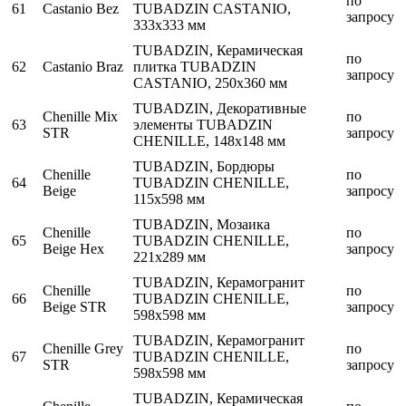
по
61
Castanio Bez
TUBADZIN CASTANIO,
запросу
333x333 мм
TUBADZIN, Керамическая
по
62
Castanio Braz
плитка TUBADZIN
запросу
CASTANIO, 250x360 мм
TUBADZIN, Декоративные
Chenille Mix
по
63
элементы TUBADZIN
STR
запросу
CHENILLE, 148x148 мм
TUBADZIN, Бордюры
Chenille
по
64
TUBADZIN CHENILLE,
Beige
запросу
115x598 мм
TUBADZIN, Мозаика
Chenille
по
65
TUBADZIN CHENILLE,
Beige Hex
запросу
221x289 мм
TUBADZIN, Керамогранит
Chenille
по
66
TUBADZIN CHENILLE,
Beige STR
запросу
598x598 мм
TUBADZIN, Керамогранит
Chenille Grey
по
67
TUBADZIN CHENILLE,
STR
запросу
598x598 мм
TUBADZIN, Керамическая