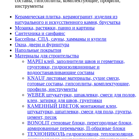
составы, гипсоплиты, комплектующие, профили,
инструменты
Керамическая плитка, керамогранит, изделия из
натурального и искусственного камня, брусчатка
Мозаика, растяжки, панно и картины
Сантехника и санфаянс
Бассейны, СПА, сауны, хаммамы и купели
Окна, двери и фурнитура
Напольные покрытия
Материалы для строительства
MAPEI клей, заполнители швов и герметики,
грунтовки, гидроизоляционные и
водоостанавливающие составы
KNAUF листовые материалы, сухие смеси,
готовые составы, гипсоплиты, комплектующие,
профили, инструменты
WEBER штукатурки, шпаклевки, смеси для полов,
клеи, затирки для швов, грунтовки
КАМЕННЫЙ ЦВЕТОК монтажные клеи,
штукатурки, шпатлевки, смеси для пола, грунты,
цемент, песок
BONOLIT стеновые блоки, перегородные блоки,
армированные перемычки, П-образные блоки
ТЕХНОНИКОЛЬ гидроизоляция, теплоизоляция,