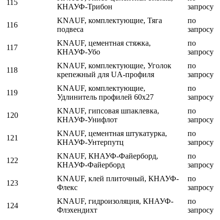
115
КНАУФ-Трибон
запросу
KNAUF, комплектующие, Тяга
по
116
подвеса
запросу
KNAUF, цементная стяжка,
по
117
КНАУФ-Убо
запросу
KNAUF, комплектующие, Уголок
по
118
крепежный для UA-профиля
запросу
KNAUF, комплектующие,
по
119
Удлинитель профилей 60х27
запросу
KNAUF, гипсовая шпаклевка,
по
120
КНАУФ-Унифлот
запросу
KNAUF, цементная штукатурка,
по
121
КНАУФ-Унтерпутц
запросу
KNAUF, КНАУФ-Файерборд,
по
122
КНАУФ-Файерборд
запросу
KNAUF, клей плиточный, КНАУФ-
по
123
Флекс
запросу
KNAUF, гидроизоляция, КНАУФ-
по
124
Флэхендихт
запросу