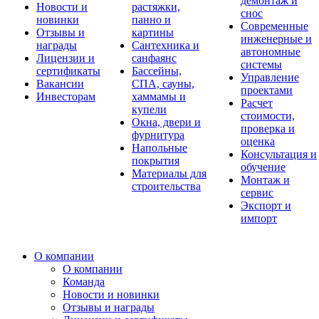
демонтаж и
Новости и
растяжки,
снос
новинки
панно и
Современные
Отзывы и
картины
инженерные и
награды
Сантехника и
автономные
Лицензии и
санфаянс
системы
сертификаты
Бассейны,
Управление
Вакансии
СПА, сауны,
проектами
Инвесторам
хаммамы и
Расчет
купели
стоимости,
Окна, двери и
проверка и
фурнитура
оценка
Напольные
Консультация и
покрытия
обучение
Материалы для
Монтаж и
строительства
сервис
Экспорт и
импорт
О компании
О компании
Команда
Новости и новинки
Отзывы и награды