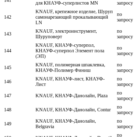
141
для КНАУФ-суперлистов MN
запросу
KNAUF, крепежное изделие, Шуруп
по
142
самонарезающий прокалывающий
запросу
LN
KNAUF, электроинструмент,
по
143
Шуруповерт
запросу
KNAUF, КНАУФ-суперпол,
по
144
КНАУФ-суперпол Элемент пола
запросу
(ЭП)
KNAUF, полимерная шпаклевка,
по
145
КНАУФ-Полимер Финиш
запросу
KNAUF, КНАУФ-лист, КНАУФ-
по
146
Лист
запросу
по
147
KNAUF, КНАУФ-Данолайн, Plaza
запросу
по
148
KNAUF, КНАУФ-Данолайн, Contur
запросу
KNAUF, КНАУФ-Данолайн,
по
149
Belgravia
запросу
по