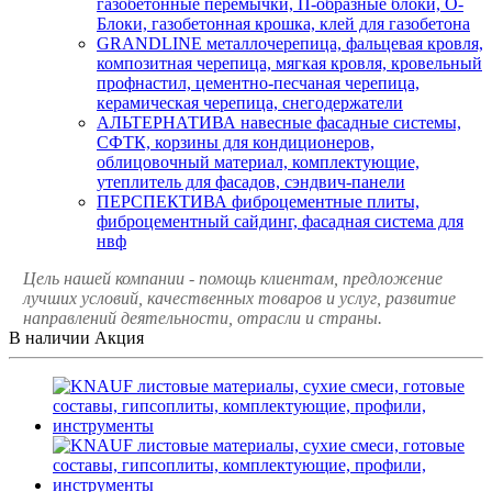
газобетонные перемычки, П-образные блоки, О-
Блоки, газобетонная крошка, клей для газобетона
GRANDLINE металлочерепица, фальцевая кровля,
композитная черепица, мягкая кровля, кровельный
профнастил, цементно-песчаная черепица,
керамическая черепица, снегодержатели
АЛЬТЕРНАТИВА навесные фасадные системы,
СФТК, корзины для кондиционеров,
облицовочный материал, комплектующие,
утеплитель для фасадов, сэндвич-панели
ПЕРСПЕКТИВА фиброцементные плиты,
фиброцементный сайдинг, фасадная система для
нвф
Цель нашей компании - помощь клиентам, предложение
лучших условий, качественных товаров и услуг, развитие
направлений деятельности, отрасли и страны.
В наличии
Акция