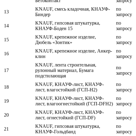
Бетоконтакт
запросу
KNAUF, смесь кладочная, КНАУФ-
по
13
Биндер
запросу
KNAUF, гипсовая штукатурка,
по
14
КНАУФ-Боден 15
запросу
KNAUF, крепежное изделие,
по
15
Дюбель «Зонтик»
запросу
KNAUF, крепежное изделие, Анкер-
по
16
клин
запросу
KNAUF, лента строительная,
по
17
рулонный материал, Бумага
запросу
подстилающая
KNAUF, КНАУФ-лист, КНАУФ-
по
18
лист, влагостойкий (ГСП-Н2)
запросу
KNAUF, КНАУФ-лист, КНАУФ-
по
19
лист, влагоогнестойкий (ГСП-DFН2)
запросу
KNAUF, КНАУФ-лист, КНАУФ-
по
20
лист, огнестойкий (ГСП-DF)
запросу
KNAUF, гипсовая штукатурка,
по
21
КНАУФ-Гольдбанд
запросу