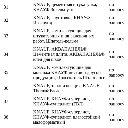
KNAUF, цементная штукатурка,
по
31
КНАУФ-Зокельпутц
запросу
KNAUF, грунтовка, КНАУФ-
по
32
Изогрунд
запросу
KNAUF, комплектующие для
по
33
штукатурных и шпаклевочных
запросу
работ, Шпатель-кельма
KNAUF, АКВАПАНЕЛЬ®
по
34
Цементная плита, АКВАПАНЕЛЬ®
запросу
клей для швов
KNAUF, комплектующие для
по
35
монтажа КНАУФ-листов и другой
запросу
продукции, Просекатель Штанцанге
KNAUF, теплоизоляция, KNAUF
по
36
Therm® Facade
запросу
KNAUF, КНАУФ-суперлист,
по
37
КНАУФ-суперлист (ГВЛ)
запросу
KNAUF, КНАУФ-суперлист,
по
38
КНАУФ-суперлист, влагостойкий
запросу
малоформатный