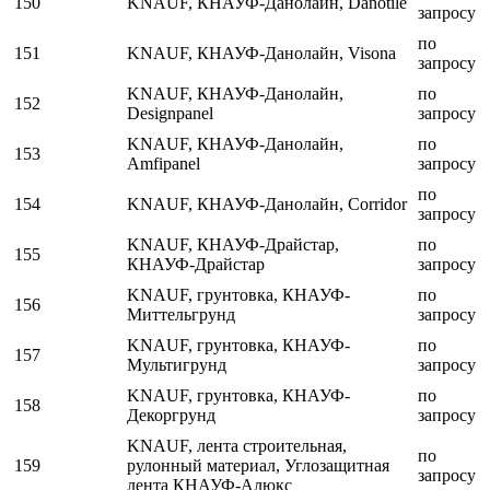
150
KNAUF, КНАУФ-Данолайн, Danotile
запросу
по
151
KNAUF, КНАУФ-Данолайн, Visona
запросу
KNAUF, КНАУФ-Данолайн,
по
152
Designpanel
запросу
KNAUF, КНАУФ-Данолайн,
по
153
Amfipanel
запросу
по
154
KNAUF, КНАУФ-Данолайн, Corridor
запросу
KNAUF, КНАУФ-Драйстар,
по
155
КНАУФ-Драйстар
запросу
KNAUF, грунтовка, КНАУФ-
по
156
Миттельгрунд
запросу
KNAUF, грунтовка, КНАУФ-
по
157
Мультигрунд
запросу
KNAUF, грунтовка, КНАУФ-
по
158
Декоргрунд
запросу
KNAUF, лента строительная,
по
159
рулонный материал, Углозащитная
запросу
лента КНАУФ-Алюкс