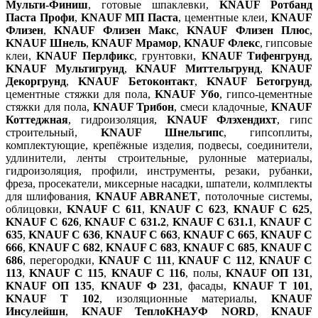
Мульти-Финиш
, готовые шпаклевки,
KNAUF Ротбанд
Паста Профи
,
KNAUF МП Паста
, цементные клеи,
KNAUF
Флизен
,
KNAUF Флизен Макс
,
KNAUF Флизен Плюс
,
KNAUF Шнель
,
KNAUF Мрамор
,
KNAUF Флекс
, гипсовые
клеи,
KNAUF Перлфикс
, грунтовки,
KNAUF Тифенгрунд
,
KNAUF Мультигрунд
,
KNAUF Миттельгрунд
,
KNAUF
Декоргрунд
,
KNAUF Бетоконтакт
,
KNAUF Бетогрунд
,
цементные стяжки для пола,
KNAUF Убо
, гипсо-цементные
стяжки для пола,
KNAUF Трибон
, смеси кладочные,
KNAUF
Коттеджная
, гидроизоляция,
KNAUF Флэхендихт
, гипс
строительный,
KNAUF Шнельгипс
, гипсоплиты,
комплектующие, крепёжные изделия, подвесы, соединители,
удлинители, ленты строительные, рулонные материалы,
гидроизоляция, профили, инструменты, резаки, рубанки,
фреза, просекатели, миксерные насадки, шпатели, колмплекты
для шлифования,
KNAUF ABRANET
, потолочные системы,
облицовки,
KNAUF С 611
,
KNAUF С 623
,
KNAUF С 625
,
KNAUF С 626
,
KNAUF С 631.2
,
KNAUF С 631.1
,
KNAUF С
635
,
KNAUF С 636
,
KNAUF С 663
,
KNAUF С 665
,
KNAUF С
666
,
KNAUF С 682
,
KNAUF С 683
,
KNAUF С 685
,
KNAUF С
686
, перегородки,
KNAUF С 111
,
KNAUF С 112
,
KNAUF С
113
,
KNAUF С 115
,
KNAUF С 116
, полы,
KNAUF ОП 131
,
KNAUF ОП 135
,
KNAUF Ф 231
, фасады,
KNAUF Т 101
,
KNAUF Т 102
, изоляционные материалы,
KNAUF
Инсулейшн
,
KNAUF ТеплоКНАУФ NORD
,
KNAUF