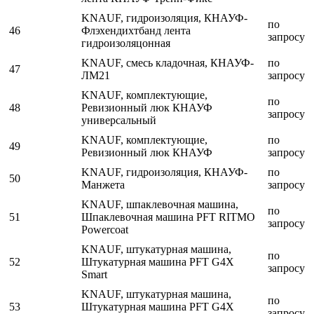
KNAUF, гидроизоляция, КНАУФ-
по
46
Флэхендихтбанд лента
запросу
гидроизоляцонная
KNAUF, смесь кладочная, КНАУФ-
по
47
ЛМ21
запросу
KNAUF, комплектующие,
по
48
Ревизионный люк КНАУФ
запросу
универсальный
KNAUF, комплектующие,
по
49
Ревизионный люк КНАУФ
запросу
KNAUF, гидроизоляция, КНАУФ-
по
50
Манжета
запросу
KNAUF, шпаклевочная машина,
по
51
Шпаклевочная машина PFT RITMO
запросу
Powercoat
KNAUF, штукатурная машина,
по
52
Штукатурная машина PFT G4X
запросу
Smart
KNAUF, штукатурная машина,
по
53
Штукатурная машина PFT G4X
запросу