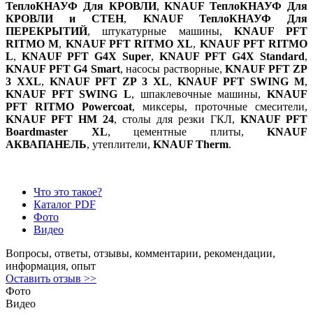
ТеплоКНАУФ Для КРОВЛИ
,
KNAUF ТеплоКНАУФ Для
КРОВЛИ и СТЕН
,
KNAUF ТеплоКНАУФ Для
ПЕРЕКРЫТИЙ
, штукатурные машины,
KNAUF PFT
RITMO М
,
KNAUF PFT RITMO XL
,
KNAUF PFT RITMO
L
,
KNAUF PFT G4X Super
,
KNAUF PFT G4X Standard
,
KNAUF PFT G4 Smart
, насосы растворные,
KNAUF PFT ZP
3 XXL
,
KNAUF PFT ZP 3 XL
,
KNAUF PFT SWING M
,
KNAUF PFT SWING L
, шпаклевочные машины,
KNAUF
PFT RITMO Powercoat
, миксеры, проточные смесители,
KNAUF PFT HM 24
, столы для резки ГКЛ,
KNAUF PFT
Boardmaster XL
, цементные плиты,
KNAUF
АКВАПАНЕЛЬ
, утеплители,
KNAUF Therm
.
Что это такое?
Каталог PDF
Фото
Видео
Вопросы, ответы, отзывы, комментарии, рекомендации,
информация, опыт
Оставить отзыв >>
Фото
Видео