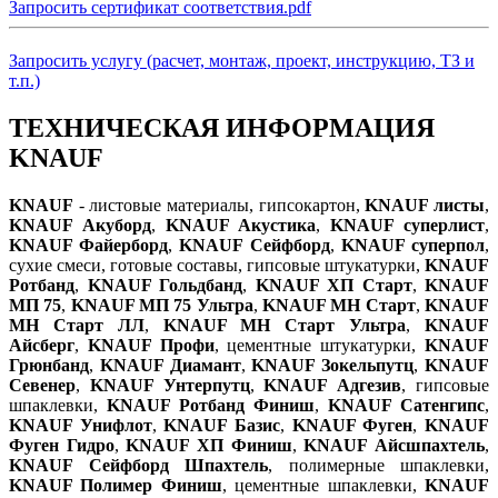
Запросить сертификат соответствия.pdf
Запросить услугу (расчет, монтаж, проект, инструкцию, ТЗ и
т.п.)
ТЕХНИЧЕСКАЯ ИНФОРМАЦИЯ
KNAUF
KNAUF
- листовые материалы, гипсокартон,
KNAUF листы
,
KNAUF Акуборд
,
KNAUF Акустика
,
KNAUF суперлист
,
KNAUF Файерборд
,
KNAUF Сейфборд
,
KNAUF суперпол
,
сухие смеси, готовые составы, гипсовые штукатурки,
KNAUF
Ротбанд
,
KNAUF Гольдбанд
,
KNAUF ХП Старт
,
KNAUF
МП 75
,
KNAUF МП 75 Ультра
,
KNAUF МН Старт
,
KNAUF
МН Старт ЛЛ
,
KNAUF МН Старт Ультра
,
KNAUF
Айсберг
,
KNAUF Профи
, цементные штукатурки,
KNAUF
Грюнбанд
,
KNAUF Диамант
,
KNAUF Зокельпутц
,
KNAUF
Севенер
,
KNAUF Унтерпутц
,
KNAUF Адгезив
, гипсовые
шпаклевки,
KNAUF Ротбанд Финиш
,
KNAUF Сатенгипс
,
KNAUF Унифлот
,
KNAUF Базис
,
KNAUF Фуген
,
KNAUF
Фуген Гидро
,
KNAUF ХП Финиш
,
KNAUF Айсшпахтель
,
KNAUF Сейфборд Шпахтель
, полимерные шпаклевки,
KNAUF Полимер Финиш
, цементные шпаклевки,
KNAUF