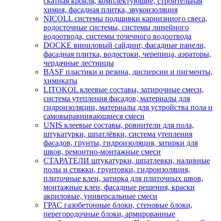
скатная кровля, комплектующие, строительная
химия, фасадная плитка, звукоизоляция
NICOLL системы подшивки карнизнного свеса,
водосточные системы, системы линейного
водоотвода, системы точечного водоотвода
DOCKE виниловый сайдинг, фасадные панели,
фасадная плитка, водостоки, черепица, аэраторы,
чердачные лестницы
BASF пластики и резина, дисперсии и пигменты,
химикаты
LITOKOL клеевые составы, затирочные смеси,
система утепления фасадов, материалы для
гидроизоляции, материалы для устройства пола и
самовыравнивающиеся смеси
UNIS клеевые составы, ровнители для пола,
штукатурки, шпатлёвки, система утепления
фасадов, грунты, гидроизоляция, затирки для
швов, ремонтно-монтажные смеси
СТАРАТЕЛИ штукатурки, шпатлевки, наливные
полы и стяжки, грунтовки, гидроизоляция,
плиточные клеи, затирка для плиточных швов,
монтажные клеи, фасадные решения, краски
акриловые, универсальные смеси
ГРАС газобетонные блоки, стеновые блоки,
перегородочные блоки, армированные