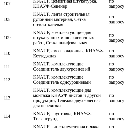
KNAUF, цементная штукатурка,
по
107
КНАУФ-Севенер
запросу
KNAUF, лента строительная,
по
108
рулонный материал, Сетка
запросу
стеклотканевая
KNAUF, комплектующие для
по
109
штукатурных и шпаклевочных
запросу
работ, Сетка шлифовальная
KNAUF, смесь кладочная, КНАУФ-
по
110
Коттеджная
запросу
KNAUF, комплектующие,
по
111
Соединитель двухуровневый
запросу
KNAUF, комплектующие,
по
112
Соединитель одноуровневый
запросу
KNAUF, комплектующие для
монтажа КНАУФ-листов и другой
по
113
продукции, Тележка двухколесная
запросу
для перевозки
KNAUF, грунтовка, КНАУФ-
по
114
Тифенгрунд
запросу
KNAUF, гипсо-цементная стяжка,
по