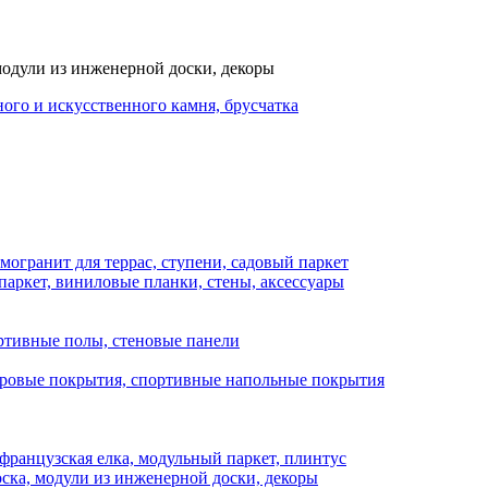
одули из инженерной доски, декоры
ного и искусственного камня, брусчатка
огранит для террас, ступени, садовый паркет
аркет, виниловые планки, стены, аксессуары
ртивные полы, стеновые панели
вровые покрытия, спортивные напольные покрытия
ранцузская елка, модульный паркет, плинтус
ка, модули из инженерной доски, декоры