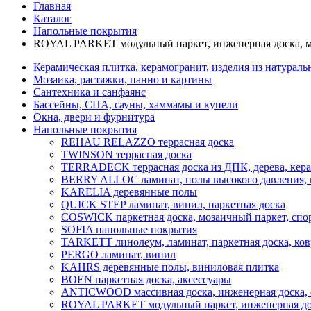
Главная
Каталог
Напольные покрытия
ROYAL PARKET модульный паркет, инженерная доска, м
Керамическая плитка, керамогранит, изделия из натураль
Мозаика, растяжки, панно и картины
Сантехника и санфаянс
Бассейны, СПА, сауны, хаммамы и купели
Окна, двери и фурнитура
Напольные покрытия
REHAU RELAZZO террасная доска
TWINSON террасная доска
TERRADECK террасная доска из ДПК, дерева, керам
BERRY ALLOC ламинат, полы высокого давления, п
KARELIA деревянные полы
QUICK STEP ламинат, винил, паркетная доска
COSWICK паркетная доска, мозаичный паркет, спо
SOFIA напольные покрытия
TARKETT линолеум, ламинат, паркетная доска, ко
PERGO ламинат, винил
KAHRS деревянные полы, виниловая плитка
BOEN паркетная доска, аксессуары
ANTICWOOD массивная доска, инженерная доска, ф
ROYAL PARKET модульный паркет, инженерная дос