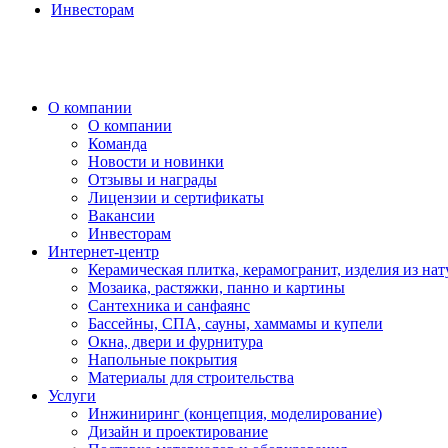
Инвесторам
О компании
О компании
Команда
Новости и новинки
Отзывы и награды
Лицензии и сертификаты
Вакансии
Инвесторам
Интернет-центр
Керамическая плитка, керамогранит, изделия из нат
Мозаика, растяжки, панно и картины
Сантехника и санфаянс
Бассейны, СПА, сауны, хаммамы и купели
Окна, двери и фурнитура
Напольные покрытия
Материалы для строительства
Услуги
Инжиниринг (концепция, моделирование)
Дизайн и проектирование