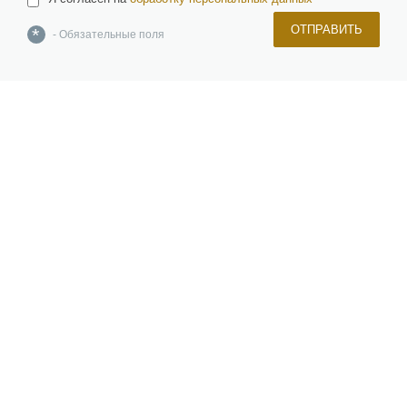
ОТПРАВИТЬ
*
- Обязательные поля
О компании
Команда
Новости и новинки
Отзывы и награды
Лицензии и сертификаты
Вакансии
Инвесторам
Керамическая плитка, керамогранит, изделия из натурального и
искусственного камня, брусчатка
Мозаика, растяжки, панно и картины
Сантехника и санфаянс
Бассейны, спа, сауны, хаммамы и купели
Окна, двери и фурнитура
Напольные покрытия
Материалы для строительства