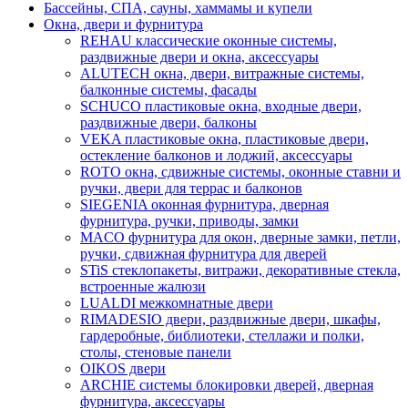
Бассейны, СПА, сауны, хаммамы и купели
Окна, двери и фурнитура
REHAU классические оконные системы,
раздвижные двери и окна, аксессуары
ALUTECH окна, двери, витражные системы,
балконные системы, фасады
SCHUCO пластиковые окна, входные двери,
раздвижные двери, балконы
VEKA пластиковые окна, пластиковые двери,
остекление балконов и лоджий, аксессуары
ROTO окна, сдвижные системы, оконные ставни и
ручки, двери для террас и балконов
SIEGENIA оконная фурнитура, дверная
фурнитура, ручки, приводы, замки
MACO фурнитура для окон, дверные замки, петли,
ручки, сдвижная фурнитура для дверей
STiS стеклопакеты, витражи, декоративные стекла,
встроенные жалюзи
LUALDI межкомнатные двери
RIMADESIO двери, раздвижные двери, шкафы,
гардеробные, библиотеки, стеллажи и полки,
столы, стеновые панели
OIKOS двери
ARCHIE системы блокировки дверей, дверная
фурнитура, аксессуары