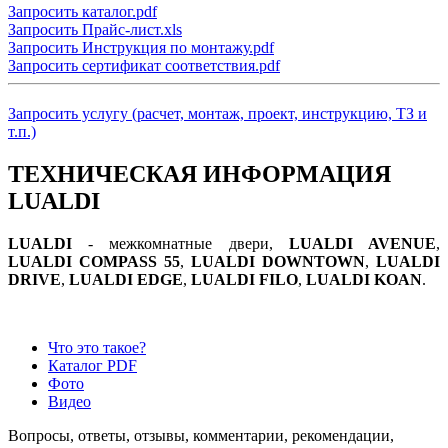
Запросить каталог.pdf
Запросить Прайс-лист.xls
Запросить Инструкция по монтажу.pdf
Запросить сертификат соответствия.pdf
Запросить услугу (расчет, монтаж, проект, инструкцию, ТЗ и
т.п.)
ТЕХНИЧЕСКАЯ ИНФОРМАЦИЯ
LUALDI
LUALDI
- межкомнатные двери,
LUALDI AVENUE
,
LUALDI COMPASS 55
,
LUALDI DOWNTOWN
,
LUALDI
DRIVE
,
LUALDI EDGE
,
LUALDI FILO
,
LUALDI KOAN
.
Что это такое?
Каталог PDF
Фото
Видео
Вопросы, ответы, отзывы, комментарии, рекомендации,