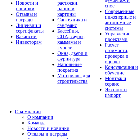
демонтаж и
Новости и
растяжки,
снос
новинки
панно и
Современные
Отзывы и
картины
инженерные и
награды
Сантехника и
автономные
Лицензии и
санфаянс
системы
сертификаты
Бассейны,
Управление
Вакансии
СПА, сауны,
проектами
Инвесторам
хаммамы и
Расчет
купели
стоимости,
Окна, двери и
проверка и
фурнитура
оценка
Напольные
Консультация и
покрытия
обучение
Материалы для
Монтаж и
строительства
сервис
Экспорт и
импорт
О компании
О компании
Команда
Новости и новинки
Отзывы и награды