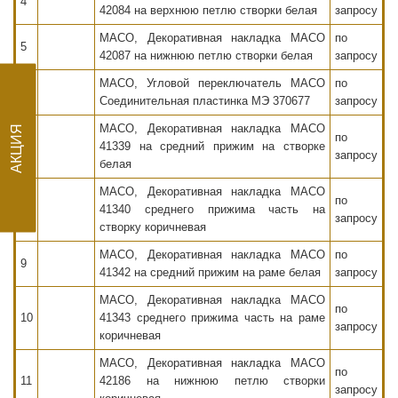
4
42084 на верхнюю петлю створки белая
запросу
MACO, Декоративная накладка MACO
по
5
42087 на нижнюю петлю створки белая
запросу
АКЦИЯ
MACO, Угловой переключатель MACO
по
6
Соединительная пластинка МЭ 370677
запросу
MACO, Декоративная накладка MACO
по
7
41339 на средний прижим на створке
запросу
белая
MACO, Декоративная накладка MACO
по
8
41340 среднего прижима часть на
запросу
створку коричневая
MACO, Декоративная накладка MACO
по
9
41342 на средний прижим на раме белая
запросу
MACO, Декоративная накладка MACO
по
10
41343 среднего прижима часть на раме
запросу
коричневая
MACO, Декоративная накладка MACO
по
11
42186 на нижнюю петлю створки
запросу