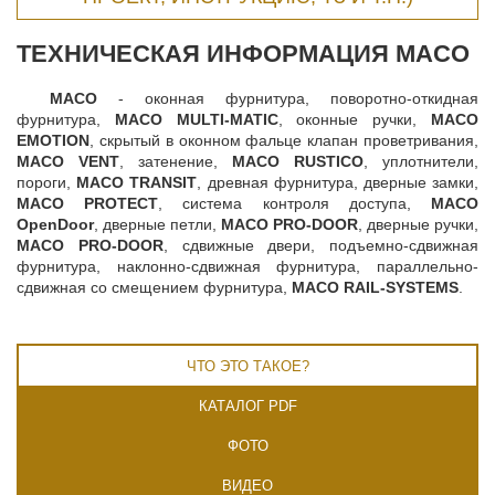
ТЕХНИЧЕСКАЯ ИНФОРМАЦИЯ MACO
MACO
- оконная фурнитура, поворотно-откидная
фурнитура,
MACO MULTI-MATIC
, оконные ручки,
MACO
EMOTION
, скрытый в оконном фальце клапан проветривания,
MACO VENT
, затенение,
MACO RUSTICO
, уплотнители,
пороги,
MACO TRANSIT
, древная фурнитура, дверные замки,
MACO PROTECT
, система контроля доступа,
MACO
OpenDoor
, дверные петли,
MACO PRO-DOOR
, дверные ручки,
MACO PRO-DOOR
, сдвижные двери, подъемно-сдвижная
фурнитура, наклонно-сдвижная фурнитура, параллельно-
сдвижная со смещением фурнитура,
MACO RAIL-SYSTEMS
.
ЧТО ЭТО ТАКОЕ?
КАТАЛОГ PDF
ФОТО
ВИДЕО