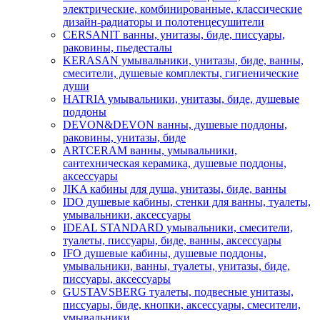
электрические, комбинированные, классические
дизайн-радиаторы и полотенцесушители
CERSANIT ванны, унитазы, биде, писсуары,
раковины, пьедесталы
KERASAN умывальники, унитазы, биде, ванны,
смесители, душевые комплекты, гигиенические
души
HATRIA умывальники, унитазы, биде, душевые
поддоны
DEVON&DEVON ванны, душевые поддоны,
раковины, унитазы, биде
ARTCERAM ванны, умывальники,
сантехническая керамика, душевые поддоны,
аксессуары
JIKA кабины для душа, унитазы, биде, ванны
IDO душевые кабины, стенки для ванны, туалеты,
умывальники, аксессуары
IDEAL STANDARD умывальники, смесители,
туалеты, писсуары, биде, ванны, аксессуары
IFO душевые кабины, душевые поддоны,
умывальники, ванны, туалеты, унитазы, биде,
писсуары, аксессуары
GUSTAVSBERG туалеты, подвесные унитазы,
писсуары, биде, кнопки, аксессуары, смесители,
умывальники