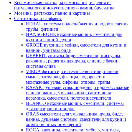
Керамическая плитка, керамогранит, изделия из
натурального и искусственного камня, брусчатка
Мозаика, растяжки, панно и картины
Сантехника и санфаянс
REHAU системы водоснабжения и водоотведения,
трубы, фитинги
HANSGROHE кухонные мойки, смесители для
кухни и ванной, души
GROHE кухонные мойки, смесители для кухни и
ванной, унитазы-биде
GEBERIT унитазы-биде, смесители, писсуары,
раковины, решения для душа, сливные бачки,
системы слива
VIEGA фитинги, системные вентили, панели
смыва, заглушки, фланцы, водорозетки,
монтажные узлы, сифоны, отводы, трапы
RAVAK душевые углы, поддоны, гидромассажные
панели, ванны, умывальники, санитарная
керамика, смесители, полотенцесушители
BLANCO кухонные мойки, смесители, системы
для сортировки отходов
ORAS смесители для умывальника, душа, биде,
ванны, душевые системы, смесители для кухни и
хозяйственных помещений
ROCA раковины, смесители, мебель, унитазы,