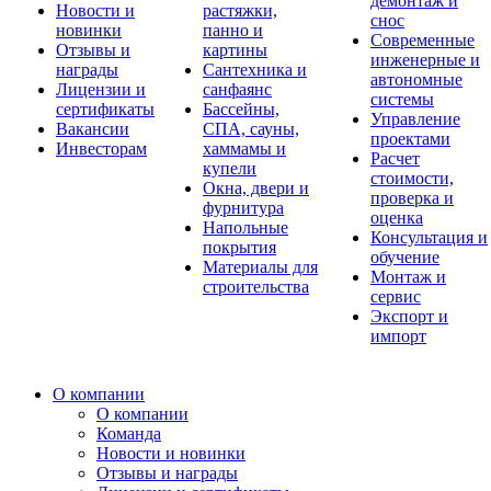
демонтаж и
Новости и
растяжки,
снос
новинки
панно и
Современные
Отзывы и
картины
инженерные и
награды
Сантехника и
автономные
Лицензии и
санфаянс
системы
сертификаты
Бассейны,
Управление
Вакансии
СПА, сауны,
проектами
Инвесторам
хаммамы и
Расчет
купели
стоимости,
Окна, двери и
проверка и
фурнитура
оценка
Напольные
Консультация и
покрытия
обучение
Материалы для
Монтаж и
строительства
сервис
Экспорт и
импорт
О компании
О компании
Команда
Новости и новинки
Отзывы и награды