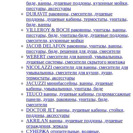
биде, ванны, душевые поддоны, кухонные мойки,
писсуары, аксессуары
DURAVIT раковины, смесители, душевые
поддоны, душевые кабины, термостаты, унитазы,
биде, ванны
VILLEROY & BOCH раковины, унитазы, ванны,
писсуары, биде, унитазы-биде, душевые поддоны,
смесители, кухонные мойки
JACOB DELAFON раковины, унитазы, ванны,
писсуары, биде, решения для душа, смесители
WEBERT смесители для ванной, умывальника,
душевые системы, смесители скрытого монтажа
NICOLAZZI смесители для ванны, смесители для
умывальника, смесители для кухни, души,
термостаты, аксессуары
JACUZZI минибассейны, ванны, душевые
кабины, умывальники, унитазы, биде
TEUCO ванны, душевые кабины, гидромассажные
панели, души, раковины, унитазы, биде,
смесители
DOCTOR JET ванны, душевые кабины, стойки,
поддоны, аксессуары
AKRILAN ванны, душевые поддоны, душевые
ограждения, зеркала
СУНЕРЖА отопительные, водяные,