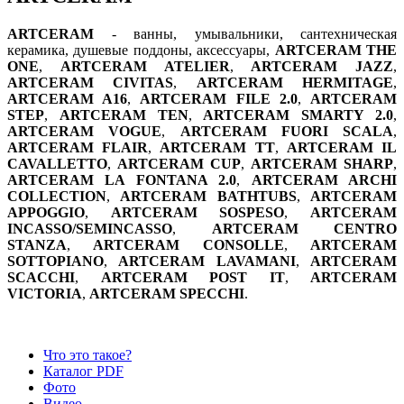
ARTCERAM
- ванны, умывальники, сантехническая
керамика, душевые поддоны, аксессуары,
ARTCERAM THE
ONE
,
ARTCERAM ATELIER
,
ARTCERAM JAZZ
,
ARTCERAM CIVITAS
,
ARTCERAM HERMITAGE
,
ARTCERAM A16
,
ARTCERAM FILE 2.0
,
ARTCERAM
STEP
,
ARTCERAM TEN
,
ARTCERAM SMARTY 2.0
,
ARTCERAM VOGUE
,
ARTCERAM FUORI SCALA
,
ARTCERAM FLAIR
,
ARTCERAM TT
,
ARTCERAM IL
CAVALLETTO
,
ARTCERAM CUP
,
ARTCERAM SHARP
,
ARTCERAM LA FONTANA 2.0
,
ARTCERAM ARCHI
COLLECTION
,
ARTCERAM BATHTUBS
,
ARTCERAM
APPOGGIO
,
ARTCERAM SOSPESO
,
ARTCERAM
INCASSO/SEMINCASSO
,
ARTCERAM CENTRO
STANZA
,
ARTCERAM CONSOLLE
,
ARTCERAM
SOTTOPIANO
,
ARTCERAM LAVAMANI
,
ARTCERAM
SCACCHI
,
ARTCERAM POST IT
,
ARTCERAM
VICTORIA
,
ARTCERAM SPECCHI
.
Что это такое?
Каталог PDF
Фото
Видео