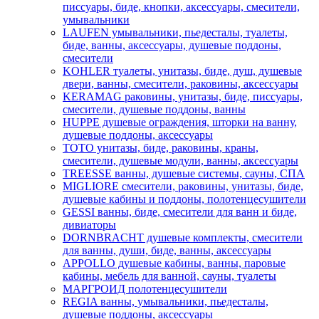
писсуары, биде, кнопки, аксессуары, смесители,
умывальники
LAUFEN умывальники, пьедесталы, туалеты,
биде, ванны, аксессуары, душевые поддоны,
смесители
KOHLER туалеты, унитазы, биде, душ, душевые
двери, ванны, смесители, раковины, аксессуары
KERAMAG раковины, унитазы, биде, писсуары,
смесители, душевые поддоны, ванны
HUPPE душевые ограждения, шторки на ванну,
душевые поддоны, аксессуары
TOTO унитазы, биде, раковины, краны,
смесители, душевые модули, ванны, аксессуары
TREESSE ванны, душевые системы, сауны, СПА
MIGLIORE смесители, раковины, унитазы, биде,
душевые кабины и поддоны, полотенцесушители
GESSI ванны, биде, смесители для ванн и биде,
дивиаторы
DORNBRACHT душевые комплекты, смесители
для ванны, души, биде, ванны, аксессуары
APPOLLO душевые кабины, ванны, паровые
кабины, мебель для ванной, сауны, туалеты
МАРГРОИД полотенцесушители
REGIA ванны, умывальники, пьедесталы,
душевые поддоны, аксессуары