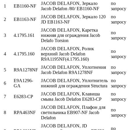
JACOB DELAFON, Зеркало
по
1
EB1160-NF
Jacob Delafon /80/ EB1160-NF
запросу
JACOB DELAFON, Зеркало 120
по
2
EB1163-NF
JD EB1163-NF
запросу
JACOB DELAFON, Каретка
по
3
4.1795.161
нижняя для ограждения Jacob
запросу
Delafo Torsion
JACOB DELAFON, Ролик
по
4
4.1795.160
верхний Jacob Delafon
запросу
R9A1195NF(4.1795.160)
JACOB DELAFON, Уплотнения
по
5
R9A1278NF
Jacob Delafon R9A1278NF
запросу
E9A1296-
JACOB DELAFON, Уплотнитель
по
6
GA
нижний для ограждения Structura
запросу
JACOB DELAFON, Клавиша
по
7
E6283-CP
смыва Jacob Delafon E6283-CP
запросу
JACOB DELAFON, Плафон для
по
8
RPA463NF
светильника EB907-NF Jacob
запросу
Delafon
JACOB DELAFON, JD
по