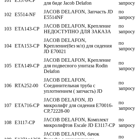
101
E5576-CP
для биде Jacob Delafon
запросу
JACOB DELAFON, Запчасть JD
по
102
E5514-NF
E5514NF
запросу
JACOB DELAFON, Крепление
по
103
ETA143-CP
НЕДОСТУПНО ДЛЯ ЗАКАЗА
запросу
JACOB DELAFON,
по
104
ETA153-CP
Крепление(без м/л) для сидения
запросу
JD E70021
JACOB DELAFON, Крепление
по
105
ETA149-CP
для подвесного унитаза Rodin
запросу
Delafon
JACOB DELAFON,
по
106
RTA252-00
Соединительная труба с
запросу
уплотнением ( запчасть) JD
JACOB DELAFON, JD
по
107
ETA716-CP
микролифт для сидения E70016-
запросу
CP,72228-00
JACOB DELAFON, Комплект
по
108
E3117-CP
микролифтов Escale JD E3117-CP
запросу
JACOB DELAFON, бачок
по