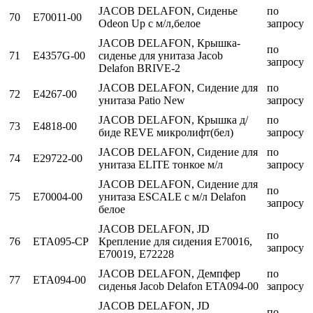
JACOB DELAFON, Сиденье
по
70
E70011-00
Odeon Up с м/л,белое
запросу
JACOB DELAFON, Крышка-
по
71
E4357G-00
сиденье для унитаза Jacob
запросу
Delafon BRIVE-2
JACOB DELAFON, Сидение для
по
72
E4267-00
унитаза Patio New
запросу
JACOB DELAFON, Крышка д/
по
73
E4818-00
биде REVE микролифт(бел)
запросу
JACOB DELAFON, Сидение для
по
74
E29722-00
унитаза ELITE тонкое м/л
запросу
JACOB DELAFON, Сидение для
по
75
E70004-00
унитаза ESCALE с м/л Delafon
запросу
белое
JACOB DELAFON, JD
по
76
ETA095-CP
Крепление для сидения Е70016,
запросу
E70019, E72228
JACOB DELAFON, Демпфер
по
77
ETA094-00
сиденья Jacob Delafon ETA094-00
запросу
JACOB DELAFON, JD
по