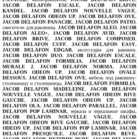
JACOB DELAFON ESCALE
,
JACOB DELAFON
KANDEL
,
JACOB DELAFON NOUVELLE VAGUE
,
JACOB DELAFON ODEON UP
,
JACOB DELAFON OVE
,
JACOB DELAFON PANACHE
,
JACOB DELAFON PATIO
,
смесители для раковины,
JACOB DELAFON ALEO
,
JACOB
DELAFON ALEO+
,
JACOB DELAFON AVID
,
JACOB
DELAFON BRIVE
,
JACOB DELAFON COMPOSED
,
JACOB DELAFON CUFF
,
JACOB DELAFON EASY
,
JACOB DELAFON EDGAR
, аксессуары для раковин,
JACOB DELAFON DUO
,
JACOB DELAFON ESCALE
,
JACOB DELAFON FORMILIA
,
JACOB DELAFON
MURALE 2
,
JACOB DELAFON NORMA
,
JACOB
DELAFON ODEON UP
,
JACOB DELAFON OVALE
DESSOUS
,
JACOB DELAFON OVE
, мебель под раковину-
столешницу и столешницы,
JACOB DELAFON FORMILIA
,
JACOB DELAFON MADELEINE
,
JACOB DELAFON
NOUVELLE VAGUE
,
JACOB DELAFON ODEON RIVE
GAUCHE
,
JACOB DELAFON ODEON UP
,
JACOB
DELAFON OLA
,
JACOB DELAFON PARALLEL
,
JACOB
DELAFON POP LAMINAR
, зеркала и зеркальные шкафы,
JACOB DELAFON NOUVELLE VAGUE
,
JACOB
DELAFON ODEON RIVE GAUCHE
,
JACOB DELAFON
ODEON UP
,
JACOB DELAFON POP LAMINAR
,
JACOB
DELAFON PRESQU'ILE
,
JACOB DELAFON REVE
,