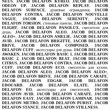
NEUS
,
JACOB DELAFON KYREO
,
JACOB DELAFON
ODEON UP
,
JACOB DELAFON REPLAY
,
JACOB
DELAFON SURFACE
, душевые ограждения,
JACOB
DELAFON CONTRA
,
JACOB DELAFON NOUVELLE
VAGUE
,
JACOB DELAFON SERENITY
,
JACOB
DELAFON TORSION
, стеновые панели,
JACOB DELAFON
FLIGHT
,
JACOB DELAFON PANOLUX
, смесители для
душа,
JACOB DELAFON ALEO
,
JACOB DELAFON
ALEO+
,
JACOB DELAFON AMELIE
,
JACOB DELAFON
AVID
,
JACOB DELAFON BRIGITTE
,
JACOB DELAFON
BRIVE
,
JACOB DELAFON COMPOSED
,
JACOB
DELAFON CUFF
, аксессуары для душа,
JACOB DELAFON
AWAKEN
,
JACOB DELAFON BASIC 1
,
JACOB DELAFON
BASIC 2
,
JACOB DELAFON BEAT
,
JACOB DELAFON
CITRUS
,
JACOB DELAFON CONTRA
,
JACOB DELAFON
CUFF
,
JACOB DELAFON ECO
, смесители для кухни,
JACOB DELAFON ALEO
,
JACOB DELAFON ALEO+
,
JACOB DELAFON BRIVE
,
JACOB DELAFON CARAFE
,
JACOB DELAFON EDGAR
,
JACOB DELAFON
EDOUARD
,
JACOB DELAFON ELATE
,
JACOB
DELAFON EO
, аксессуары для смесителей,
JACOB
DELAFON AVID
,
JACOB DELAFON CARAFE
,
JACOB
DELAFON EASY
,
JACOB DELAFON LAMINAR
,
JACOB
DELAFON METRO
,
JACOB DELAFON PURIST
,
JACOB
DELAFON STANCE
,
JACOB DELAFON STILLNESS
.