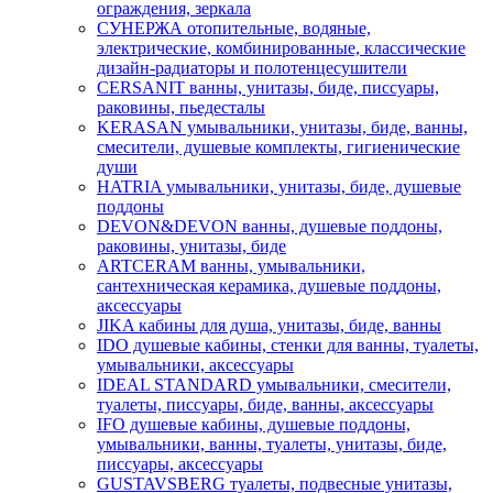
ограждения, зеркала
СУНЕРЖА отопительные, водяные,
электрические, комбинированные, классические
дизайн-радиаторы и полотенцесушители
CERSANIT ванны, унитазы, биде, писсуары,
раковины, пьедесталы
KERASAN умывальники, унитазы, биде, ванны,
смесители, душевые комплекты, гигиенические
души
HATRIA умывальники, унитазы, биде, душевые
поддоны
DEVON&DEVON ванны, душевые поддоны,
раковины, унитазы, биде
ARTCERAM ванны, умывальники,
сантехническая керамика, душевые поддоны,
аксессуары
JIKA кабины для душа, унитазы, биде, ванны
IDO душевые кабины, стенки для ванны, туалеты,
умывальники, аксессуары
IDEAL STANDARD умывальники, смесители,
туалеты, писсуары, биде, ванны, аксессуары
IFO душевые кабины, душевые поддоны,
умывальники, ванны, туалеты, унитазы, биде,
писсуары, аксессуары
GUSTAVSBERG туалеты, подвесные унитазы,