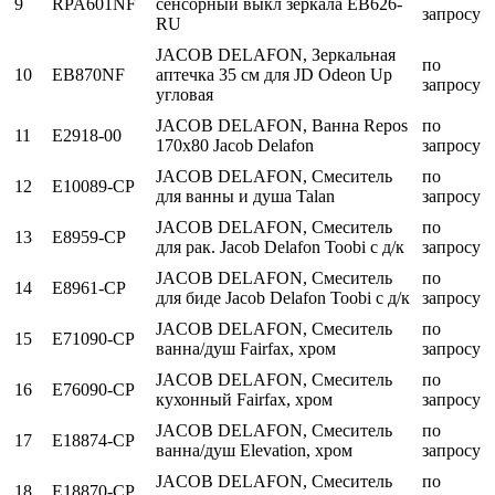
9
RPA601NF
сенсорный выкл зеркала EB626-
запросу
RU
JACOB DELAFON, Зеркальная
по
10
EB870NF
аптечка 35 см для JD Odeon Up
запросу
угловая
JACOB DELAFON, Ванна Repos
по
11
E2918-00
170x80 Jacob Delafon
запросу
JACOB DELAFON, Смеситель
по
12
E10089-CP
для ванны и душа Talan
запросу
JACOB DELAFON, Смеситель
по
13
E8959-CP
для рак. Jacob Delafon Toobi c д/к
запросу
JACOB DELAFON, Смеситель
по
14
E8961-CP
для биде Jacob Delafon Toobi c д/к
запросу
JACOB DELAFON, Смеситель
по
15
E71090-CP
ванна/душ Fairfax, хром
запросу
JACOB DELAFON, Смеситель
по
16
E76090-CP
кухонный Fairfax, хром
запросу
JACOB DELAFON, Смеситель
по
17
E18874-CP
ванна/душ Elevation, хром
запросу
JACOB DELAFON, Смеситель
по
18
E18870-CP