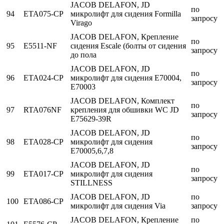
JACOB DELAFON, JD
по
94
ETA075-CP
микролифт для сидения Formilla
запросу
Virago
JACOB DELAFON, Крепление
по
95
E5511-NF
сидения Escale (болты от сидения
запросу
до пола
JACOB DELAFON, JD
по
96
ETA024-CP
микролифт для сидения Е70004,
запросу
E70003
JACOB DELAFON, Комплект
по
97
RTA076NF
крепления для обшивки WC JD
запросу
E75629-39R
JACOB DELAFON, JD
по
98
ETA028-CP
микролифт для сидения
запросу
Е70005,6,7,8
JACOB DELAFON, JD
по
99
ETA017-CP
микролифт для сидения
запросу
STILLNESS
JACOB DELAFON, JD
по
100
ETA086-CP
микролифт для сидения Via
запросу
JACOB DELAFON, Крепление
по