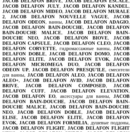
JACOB DELAFON BRIVE
,
JACOB DELAFON ESCALE
,
JACOB DELAFON JULY
,
JACOB DELAFON KANDEL
,
JACOB DELAFON MIDEO
,
JACOB DELAFON MURALE
2
,
JACOB DELAFON NOUVELLE VAGUE
,
JACOB
DELAFON ODEON
, ванны,
JACOB DELAFON ADAGIO
,
JACOB DELAFON BAIN-DOUCHE
,
JACOB DELAFON
BAIN-DOUCHE MALICE
,
JACOB DELAFON BAIN-
DOUCHE NEO
,
JACOB DELAFON BIOVE
,
JACOB
DELAFON CAPSULE
,
JACOB DELAFON CLEO
,
JACOB
DELAFON CORVETTE
, гидромассажные ванны,
JACOB
DELAFON DOBLE
,
JACOB DELAFON DOMO
,
JACOB
DELAFON ELITE
,
JACOB DELAFON EVOK
,
JACOB
DELAFON MICROMEGA DUO
,
JACOB DELAFON
ODEON UP
,
JACOB DELAFON PRESQU'ILE
, смесители
для ванны,
JACOB DELAFON ALEO
,
JACOB DELAFON
ALEO+
,
JACOB DELAFON AVID
,
JACOB DELAFON
BRIVE
,
JACOB DELAFON COMPOSED
,
JACOB
DELAFON CUFF
,
JACOB DELAFON ELEVATION
,
JACOB DELAFON EO
, аксессуары для ванны,
JACOB
DELAFON BAIN-DOUCHE
,
JACOB DELAFON BAIN-
DOUCHE MALICE
,
JACOB DELAFON BAIN-DOUCHE
NEO
,
JACOB DELAFON DOBLE
,
JACOB DELAFON
ELISE
,
JACOB DELAFON ELITE
,
JACOB DELAFON
EVOK
,
JACOB DELAFON FORMILIA
, душевые поддоны,
JACOB DELAFON FLIGHT
,
JACOB DELAFON FLIGHT