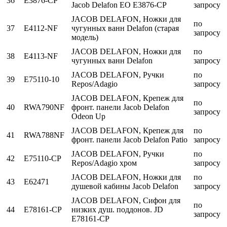
36
E3876-CP
Jacob Delafon EO E3876-CP
запросу
JACOB DELAFON, Ножки для
по
37
E4112-NF
чугунных ванн Delafon (старая
запросу
модель)
JACOB DELAFON, Ножки для
по
38
E4113-NF
чугунных ванн Delafon
запросу
JACOB DELAFON, Ручки
по
39
E75110-10
Repos/Adagio
запросу
JACOB DELAFON, Крепеж для
по
40
RWA790NF
фронт. панели Jacob Delafon
запросу
Odeon Up
JACOB DELAFON, Крепеж для
по
41
RWA788NF
фронт. панели Jacob Delafon Patio
запросу
JACOB DELAFON, Ручки
по
42
E75110-CP
Repos/Adagio хром
запросу
JACOB DELAFON, Ножки для
по
43
E62471
душевой кабины Jacob Delafon
запросу
JACOB DELAFON, Сифон для
по
44
E78161-CP
низких душ. поддонов. JD
запросу
E78161-CP