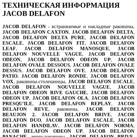
ТЕХНИЧЕСКАЯ ИНФОРМАЦИЯ
JACOB DELAFON
JACOB DELAFON
- встраиваемые и накладные раковины,
JACOB DELAFON CAXTON
,
JACOB DELAFON DELTA
,
JACOB DELAFON DELTA PURE
,
JACOB DELAFON
ESCALE
,
JACOB DELAFON FIT
,
JACOB DELAFON
LEAF
,
JACOB DELAFON MANOSQUE
,
JACOB
DELAFON NOUVELLE VAGUE
,
JACOB DELAFON
ODEON
,
JACOB DELAFON ODEON UP
,
JACOB
DELAFON OVALE DESSOUS
,
JACOB DELAFON OVALE
DESSUS
,
JACOB DELAFON OVE
,
JACOB DELAFON
PATIO
,
JACOB DELAFON RONDE
,
JACOB DELAFON
VOX
, раковины-столешницы,
JACOB DELAFON ESCALE
,
JACOB DELAFON NOUVELLE VAGUE
,
JACOB
DELAFON ODEON RIVE GAUCHE
,
JACOB DELAFON
ODEON UP
,
JACOB DELAFON OLA
,
JACOB DELAFON
PRESQU'ILE
,
JACOB DELAFON REPLAY
,
JACOB
DELAFON REVE
, раковины,
JACOB DELAFON
BEAUJON 2
,
JACOB DELAFON BRIVE
,
JACOB
DELAFON DUO
,
JACOB DELAFON ESCALE
,
JACOB
DELAFON HANDILAV
,
JACOB DELAFON NORMA
,
JACOB DELAFON ODEON UP
,
JACOB DELAFON
PANACHE
, мини-раковины,
JACOB DELAFON BRIVE
,