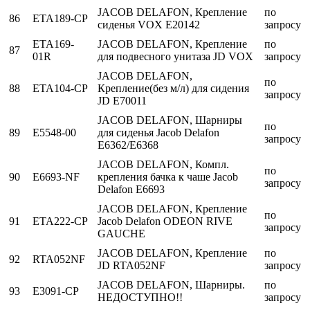
JACOB DELAFON, Крепление
по
86
ETA189-CP
сиденья VOX E20142
запросу
ETA169-
JACOB DELAFON, Крепление
по
87
01R
для подвесного унитаза JD VOX
запросу
JACOB DELAFON,
по
88
ETA104-CP
Крепление(без м/л) для сидения
запросу
JD E70011
JACOB DELAFON, Шарниры
по
89
E5548-00
для сиденья Jacob Delafon
запросу
E6362/E6368
JACOB DELAFON, Компл.
по
90
E6693-NF
крепления бачка к чаше Jacob
запросу
Delafon E6693
JACOB DELAFON, Крепление
по
91
ETA222-CP
Jacob Delafon ODEON RIVE
запросу
GAUCHE
JACOB DELAFON, Крепление
по
92
RTA052NF
JD RTA052NF
запросу
JACOB DELAFON, Шарниры.
по
93
E3091-CP
НЕДОСТУПНО!!
запросу