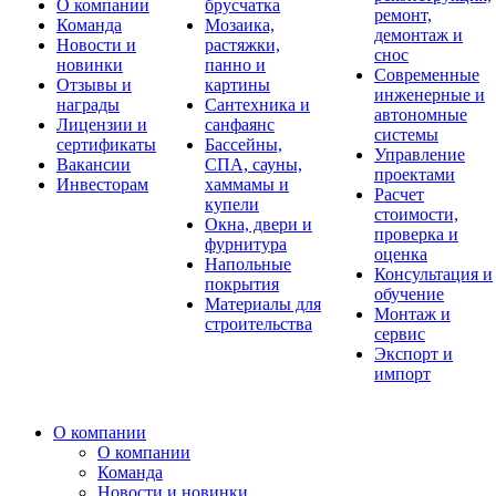
О компании
брусчатка
ремонт,
Команда
Мозаика,
демонтаж и
Новости и
растяжки,
снос
новинки
панно и
Современные
Отзывы и
картины
инженерные и
награды
Сантехника и
автономные
Лицензии и
санфаянс
системы
сертификаты
Бассейны,
Управление
Вакансии
СПА, сауны,
проектами
Инвесторам
хаммамы и
Расчет
купели
стоимости,
Окна, двери и
проверка и
фурнитура
оценка
Напольные
Консультация и
покрытия
обучение
Материалы для
Монтаж и
строительства
сервис
Экспорт и
импорт
О компании
О компании
Команда
Новости и новинки