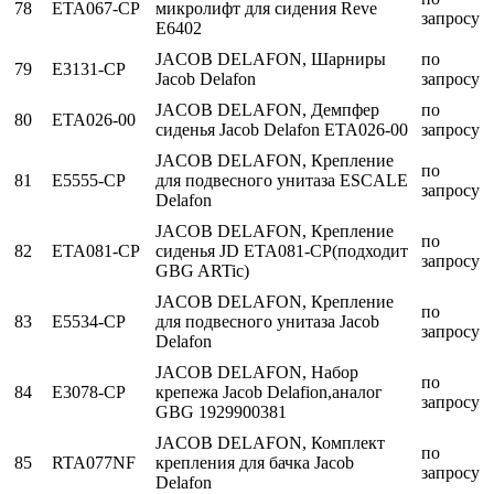
78
ETA067-CP
микролифт для сидения Reve
запросу
E6402
JACOB DELAFON, Шарниры
по
79
E3131-CP
Jacob Delafon
запросу
JACOB DELAFON, Демпфер
по
80
ETA026-00
сиденья Jacob Delafon ETA026-00
запросу
JACOB DELAFON, Крепление
по
81
E5555-CP
для подвесного унитаза ESCALE
запросу
Delafon
JACOB DELAFON, Крепление
по
82
ETA081-CP
сиденья JD ETA081-CP(подходит
запросу
GBG ARTic)
JACOB DELAFON, Крепление
по
83
E5534-CP
для подвесного унитаза Jacob
запросу
Delafon
JACOB DELAFON, Набор
по
84
E3078-CP
крепежа Jacob Delafion,аналог
запросу
GBG 1929900381
JACOB DELAFON, Комплект
по
85
RTA077NF
крепления для бачка Jacob
запросу
Delafon