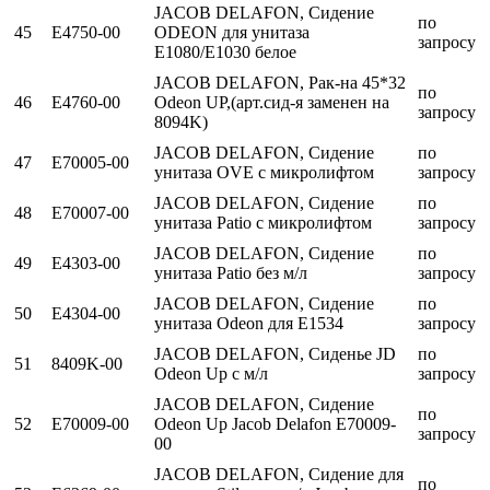
JACOB DELAFON, Сидение
по
45
E4750-00
ODEON для унитаза
запросу
E1080/E1030 белое
JACOB DELAFON, Рак-на 45*32
по
46
E4760-00
Odeon UP,(арт.сид-я заменен на
запросу
8094K)
JACOB DELAFON, Сидение
по
47
E70005-00
унитаза OVE с микролифтом
запросу
JACOB DELAFON, Сидение
по
48
E70007-00
унитаза Patio с микролифтом
запросу
JACOB DELAFON, Сидение
по
49
E4303-00
унитаза Patio без м/л
запросу
JACOB DELAFON, Сидение
по
50
E4304-00
унитаза Odeon для Е1534
запросу
JACOB DELAFON, Сиденье JD
по
51
8409K-00
Odeon Up c м/л
запросу
JACOB DELAFON, Сидение
по
52
E70009-00
Odeon Up Jacob Delafon E70009-
запросу
00
JACOB DELAFON, Сидение для
по