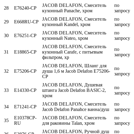
JACOB DELAFON, Смеситель
по
28
E76240-CP
кухонный Panache, хром
запросу
JACOB DELAFON, Смеситель
по
29
E668RU-CP
кухонный Kandel, хром
запросу
JACOB DELAFON, Смеситель
по
30
E76251-CP
кухонный Nateo, хром
запросу
JACOB DELAFON, Смеситель
по
31
E18865-CP
кухонный Carafe, с питьевым
запросу
фильтром, хр
JACOB DELAFON, Шланг для
по
32
E75206-CP
душа 1,6 м Jacob Delafon E75206-
запросу
CP
JACOB DELAFON, Душевая
по
33
E14330-CP
штанга Jacob Delafon BASIC-2,
запросу
хром
JACOB DELAFON, Смеситель
по
34
E71241-CP
Jacob Delafon Panahce ванна/душ
запросу
E10378CP-
JACOB DELAFON, Смеситель
по
35
RU
для раковины Talan, хром
запросу
JACOB DELAFON, Ручной душ
по