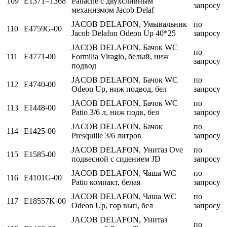
109
E1371=1368
Panache с двухсливным
запросу
механизмом Jacob Delaf
JACOB DELAFON, Умывальник
по
110
E4759G-00
Jacob Delafon Odeon Up 40*25
запросу
JACOB DELAFON, Бачок WC
по
111
E4771-00
Formilia Viragio, белый, ниж
запросу
подвод
JACOB DELAFON, Бачок WC
по
112
E4740-00
Odeon Up, ниж подвод, бел
запросу
JACOB DELAFON, Бачок WC
по
113
E1448-00
Patio 3/6 л, ниж подв, бел
запросу
JACOB DELAFON, Бачок
по
114
E1425-00
Presquille 3/6 литров
запросу
JACOB DELAFON, Унитаз Ove
по
115
E1585-00
подвесной с сидением JD
запросу
JACOB DELAFON, Чаша WC
по
116
E4101G-00
Patio компакт, белая
запросу
JACOB DELAFON, Чаша WC
по
117
E18557K-00
Odeon Up, гор вып, бел
запросу
JACOB DELAFON, Унитаз
по