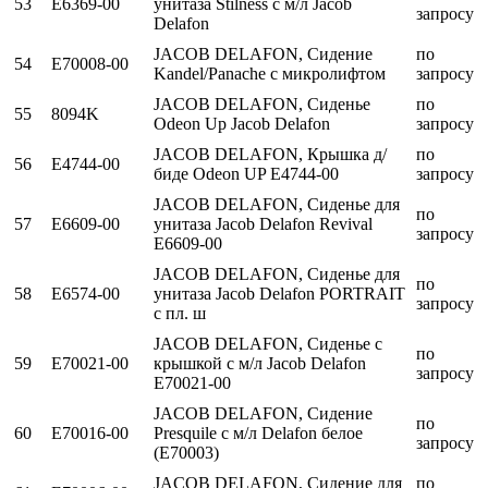
53
E6369-00
унитаза Stilness с м/л Jacob
запросу
Delafon
JACOB DELAFON, Cидение
по
54
E70008-00
Kandel/Panache c микролифтом
запросу
JACOB DELAFON, Сиденье
по
55
8094K
Odeon Up Jacob Delafon
запросу
JACOB DELAFON, Крышка д/
по
56
E4744-00
биде Odeon UP E4744-00
запросу
JACOB DELAFON, Сиденье для
по
57
E6609-00
унитаза Jacob Delafon Revival
запросу
E6609-00
JACOB DELAFON, Сиденье для
по
58
E6574-00
унитаза Jacob Delafon PORTRAIT
запросу
c пл. ш
JACOB DELAFON, Сиденье с
по
59
E70021-00
крышкой с м/л Jacob Delafon
запросу
E70021-00
JACOB DELAFON, Сидение
по
60
E70016-00
Presquile с м/л Delafon белое
запросу
(E70003)
JACOB DELAFON, Сидение для
по