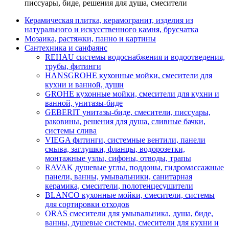
писсуары, биде, решения для душа, смесители
Керамическая плитка, керамогранит, изделия из
натурального и искусственного камня, брусчатка
Мозаика, растяжки, панно и картины
Сантехника и санфаянс
REHAU системы водоснабжения и водоотведения,
трубы, фитинги
HANSGROHE кухонные мойки, смесители для
кухни и ванной, души
GROHE кухонные мойки, смесители для кухни и
ванной, унитазы-биде
GEBERIT унитазы-биде, смесители, писсуары,
раковины, решения для душа, сливные бачки,
системы слива
VIEGA фитинги, системные вентили, панели
смыва, заглушки, фланцы, водорозетки,
монтажные узлы, сифоны, отводы, трапы
RAVAK душевые углы, поддоны, гидромассажные
панели, ванны, умывальники, санитарная
керамика, смесители, полотенцесушители
BLANCO кухонные мойки, смесители, системы
для сортировки отходов
ORAS смесители для умывальника, душа, биде,
ванны, душевые системы, смесители для кухни и