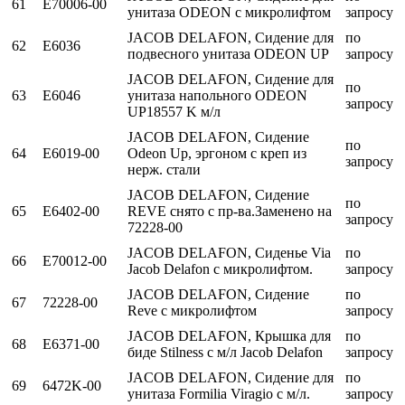
61
E70006-00
унитаза ODEON с микролифтом
запросу
JACOB DELAFON, Сидение для
по
62
E6036
подвесного унитаза ODEON UP
запросу
JACOB DELAFON, Сидение для
по
63
E6046
унитаза напольного ODEON
запросу
UP18557 K м/л
JACOB DELAFON, Сидение
по
64
E6019-00
Odeon Up, эргоном с креп из
запросу
нерж. стали
JACOB DELAFON, Сидение
по
65
E6402-00
REVE снято с пр-ва.Заменено на
запросу
72228-00
JACOB DELAFON, Сиденье Via
по
66
E70012-00
Jacob Delafon с микролифтом.
запросу
JACOB DELAFON, Сидение
по
67
72228-00
Reve с микролифтом
запросу
JACOB DELAFON, Крышка для
по
68
E6371-00
биде Stilness с м/л Jacob Delafon
запросу
JACOB DELAFON, Сидение для
по
69
6472K-00
унитаза Formilia Viragio с м/л.
запросу